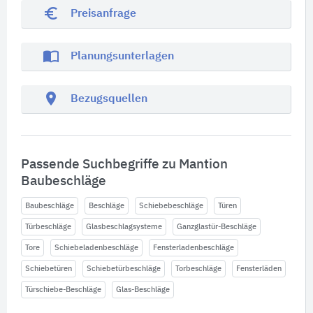
euro_symbol
Preisanfrage
import_contacts
Planungsunterlagen
location_on
Bezugsquellen
Passende Suchbegriffe zu Mantion
Baubeschläge
Baubeschläge
Beschläge
Schiebebeschläge
Türen
Türbeschläge
Glasbeschlagsysteme
Ganzglastür-Beschläge
Tore
Schiebeladenbeschläge
Fensterladenbeschläge
Schiebetüren
Schiebetürbeschläge
Torbeschläge
Fensterläden
Türschiebe-Beschläge
Glas-Beschläge