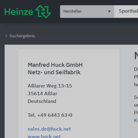
Hersteller
Suchergebnis
Manfred Huck GmbH
D
Netz- und Seilfabrik
P
h
Aßlarer Weg 13-15
35614
Aßlar
S
Deutschland
u
P
Tel. +49 6443 63-0
K
sales.de@huck.net
www.huck.net