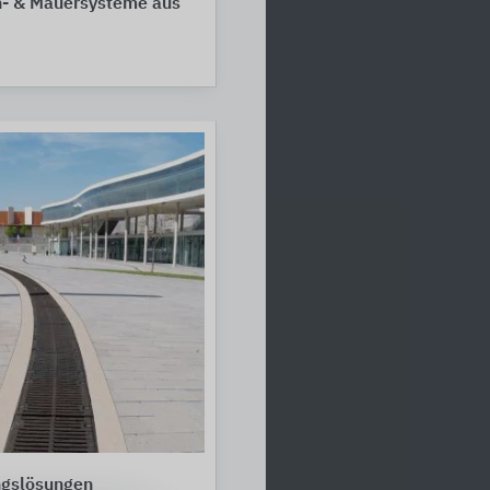
- & Mauersysteme aus
gslösungen