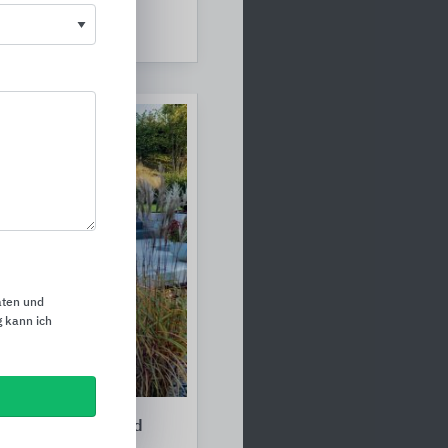
lz
aten und
 kann ich
für den Garten- und
bau