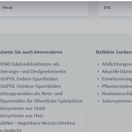
Heras
EHL
önnte Sie auch interessieren
Beliebte Suchen
TEND Edelstahlseilnetze als
Abdichtungs
cherungs- und Designelemente
Akustik-Däm
GUPOL Indoor-Sportböden
Entwässerung
GUPOL Outdoor-Sportböden
Pflasterstein
etterpyramiden als Netz- und
Revisionssch
ilpyramiden für öffentliche Spielplätze
Solarsysteme
ielsysteme aus Stahl
ielsysteme aus Holz
lkNet - begehbare Netzarchitektur
u gedacht