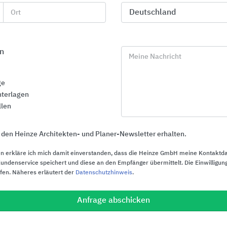
Stahl und Ho
Ort
Falco
n
Meine Nachricht
ge
terlagen
llen
 den Heinze Architekten- und Planer-Newsletter erhalten.
n erkläre ich mich damit einverstanden, dass die Heinze GmbH meine Kontaktd
ndenservice speichert und diese an den Empfänger übermittelt. Die Einwilligung
ufen. Näheres erläutert der
Datenschutzhinweis
.
Anfrage abschicken
Zaunsysteme als Gitterzäune, als
Betonsteine 
Sichtschutz und als Lärmschutz
Landschafts