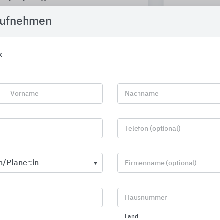
stilum
ULMA Architectu
aufnehmen
k
Vorname
Nachname
Telefon (optional)
Firmenname (optional)
Hausnummer
Hally-Gally Spielplatzgeräte
Stadtmobilia
Mobiliar un
Land
SPOGG Sport-Güter