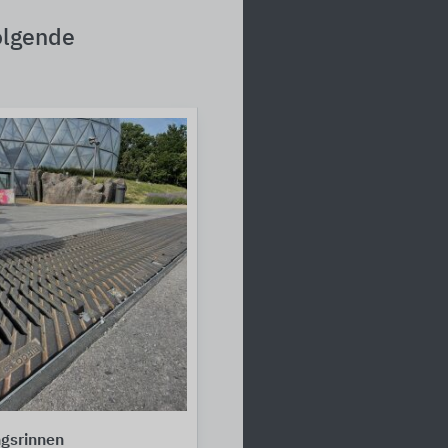
olgende
gsrinnen