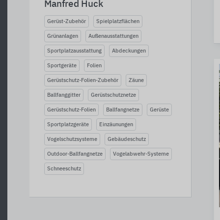
Manfred Huck
Gerüst-Zubehör
Spielplatzflächen
Grünanlagen
Außenausstattungen
Sportplatzausstattung
Abdeckungen
Sportgeräte
Folien
Gerüstschutz-Folien-Zubehör
Zäune
Ballfanggitter
Gerüstschutznetze
Gerüstschutz-Folien
Ballfangnetze
Gerüste
Sportplatzgeräte
Einzäunungen
Vogelschutzsysteme
Gebäudeschutz
Outdoor-Ballfangnetze
Vogelabwehr-Systeme
Schneeschutz