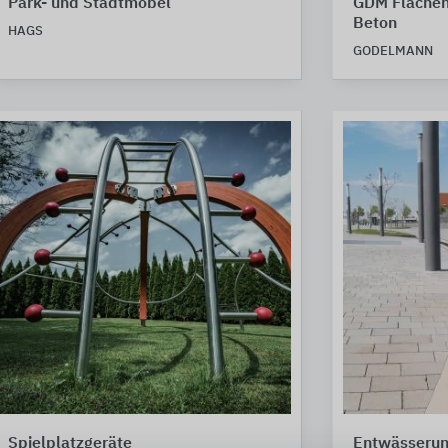
Park- und Stadtmöbel
GDM Flächen
Beton
HAGS
GODELMANN
Spielplatzgeräte
Entwässerun