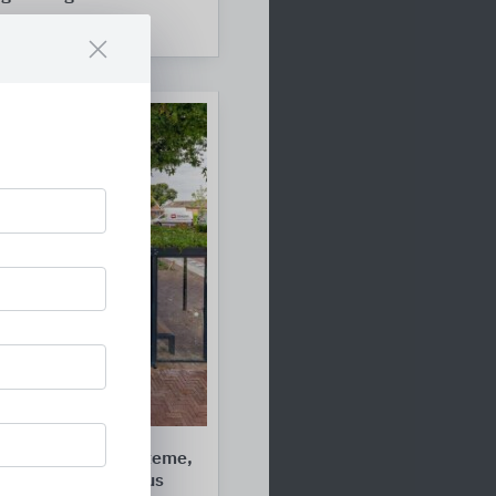
ral Solutions
r: Fahrradparksysteme,
d Überdachungen aus