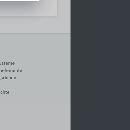
systeme
melemente
srinnen
e
ächte