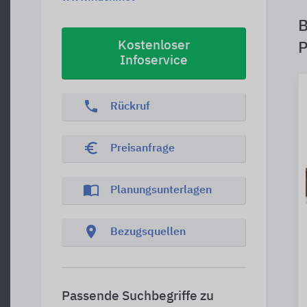
B
Kostenloser
P
Infoservice
phone
Rückruf
euro_symbol
Preisanfrage
import_contacts
Planungsunterlagen
location_on
Bezugsquellen
Passende Suchbegriffe zu