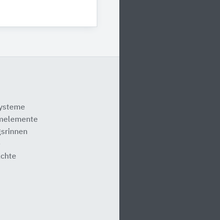
systeme
melemente
srinnen
e
ächte