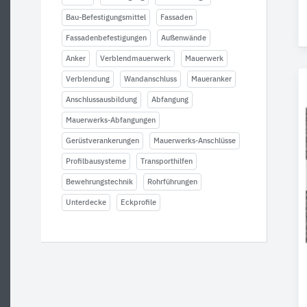
Bau-Befestigungsmittel
Fassaden
Fassadenbefestigungen
Außenwände
Anker
Verblendmauerwerk
Mauerwerk
Verblendung
Wandanschluss
Maueranker
Anschlussausbildung
Abfangung
Mauerwerks-Abfangungen
Gerüstverankerungen
Mauerwerks-Anschlüsse
Profilbausysteme
Transporthilfen
Bewehrungstechnik
Rohrführungen
Unterdecke
Eckprofile