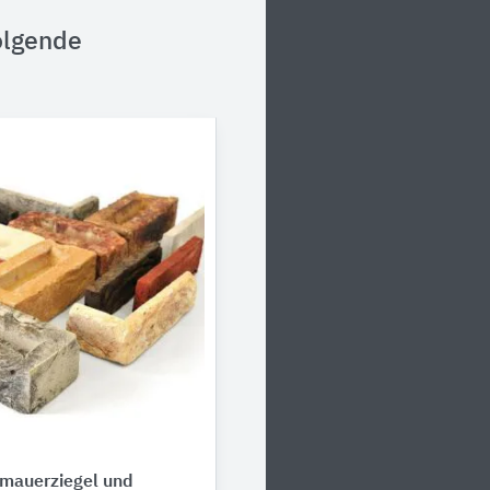
olgende
rmauerziegel und