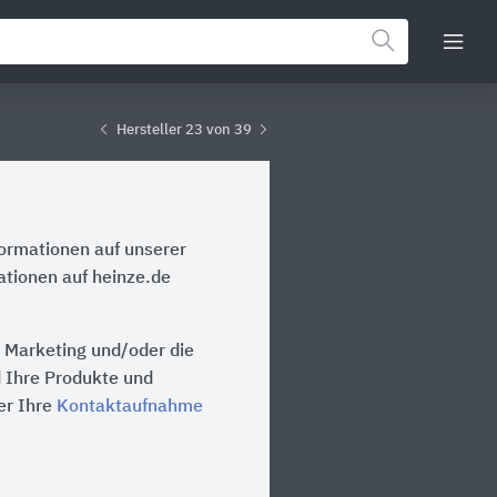
Hersteller 23 von 39
formationen auf unserer
ationen auf heinze.de
s Marketing und/oder die
d Ihre Produkte und
er Ihre
Kontaktaufnahme