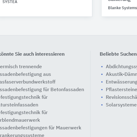
SYSTEA
Blanke Systems
önnte Sie auch interessieren
Beliebte Suchen
ermisch trennende
Abdichtungs
ssadenbefestigung aus
Akustik-Däm
asfaserverbundwerkstoff
Entwässerung
ssadenbefestigung für Betonfassaden
Pflasterstein
festigungstechnik für
Revisionssch
tursteinfassaden
Solarsysteme
festigungstechnik für
rblendmauerwerk
ssadenbefestigungen für Mauerwerk
rankerungssysteme