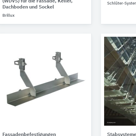
(WDVS) für die Fassade, Keller,
Schlüter-Syste
Dachboden und Sockel
Brillux
Fassadenbefestigungen
Stabsysteme