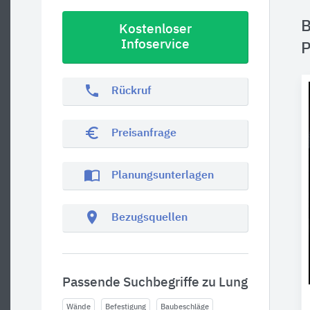
B
Kostenloser
Infoservice
P
phone
Rückruf
euro_symbol
Preisanfrage
import_contacts
Planungsunterlagen
location_on
Bezugsquellen
Passende Suchbegriffe zu Lung
Wände
Befestigung
Baubeschläge