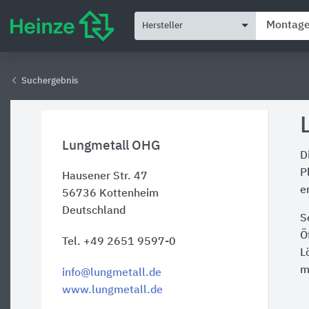
Hersteller
Suchergebnis
Lungmetall OHG
D
P
Hausener Str. 47
e
56736
Kottenheim
Deutschland
S
Ö
Tel. +49 2651 9597-0
L
m
info@lungmetall.de
www.lungmetall.de