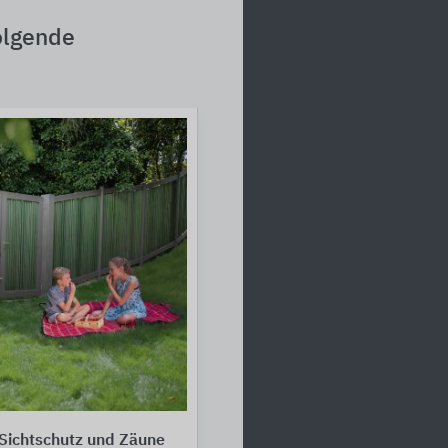
olgende
ichtschutz und Zäune