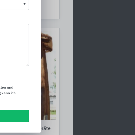
üter
aten und
 kann ich
und Spielanlagengeräte