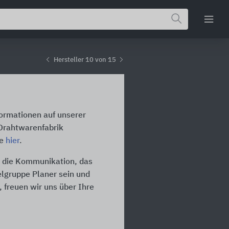
Hersteller 10 von 15
formationen auf unserer
 Drahtwarenfabrik
te
hier
.
r die Kommunikation, das
ielgruppe Planer sein und
 freuen wir uns über Ihre