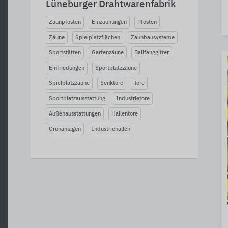
Lüneburger Drahtwarenfabrik
Zaunpfosten
Einzäunungen
Pfosten
Zäune
Spielplatzflächen
Zaunbausysteme
Sportstätten
Gartenzäune
Ballfanggitter
Einfriedungen
Sportplatzzäune
Spielplatzzäune
Senktore
Tore
Sportplatzausstattung
Industrietore
Außenausstattungen
Hallentore
Grünanlagen
Industriehallen