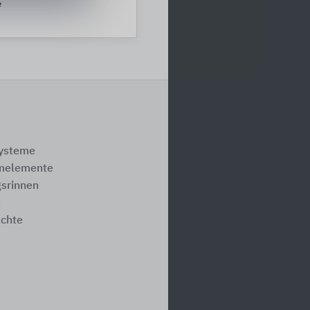
e
systeme
melemente
srinnen
e
ächte