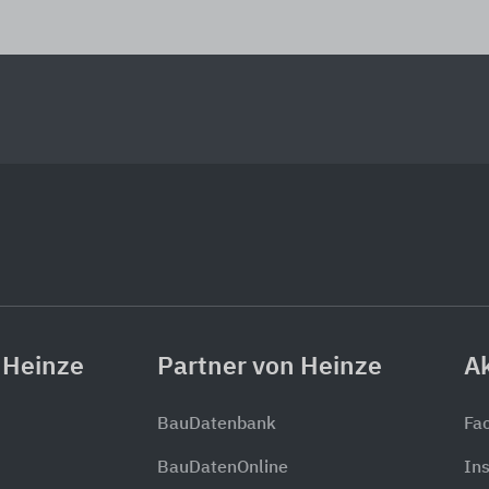
 Heinze
Partner von Heinze
Ak
BauDatenbank
Fa
BauDatenOnline
In