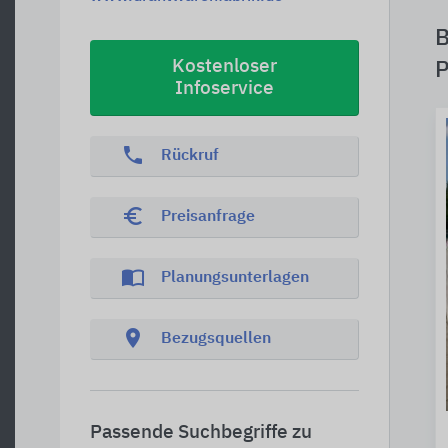
B
Kostenloser
P
Infoservice
phone
Rückruf
euro_symbol
Preisanfrage
import_contacts
Planungsunterlagen
location_on
Bezugsquellen
Passende Suchbegriffe zu