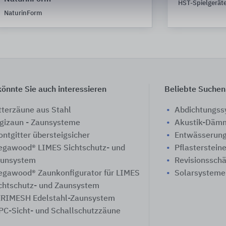
HST-Spielgerät
NaturinForm
önnte Sie auch interessieren
Beliebte Suchen
tterzäune aus Stahl
Abdichtungs
gizaun - Zaunsysteme
Akustik-Däm
ontgitter übersteigsicher
Entwässerung
gawood® LIMES Sichtschutz- und
Pflasterstein
unsystem
Revisionssch
gawood® Zaunkonfigurator für LIMES
Solarsysteme
chtschutz- und Zaunsystem
RIMESH Edelstahl-Zaunsystem
C-Sicht- und Schallschutzzäune