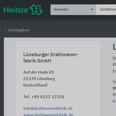
Hersteller
Suchergebnis
Lüneburger Drahtwaren-
D
fabrik GmbH
P
I
Auf der Hude 81
21339
Lüneburg
S
Deutschland
M
I
Tel. +49 4131 32328
K
info@drahtwarenfabrik.de
www.drahtwarenfabrik.de