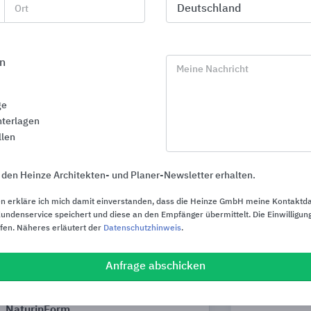
Drehkreuzen und Schranken
Ort
SPOGG Sport-G
Heras
n
Meine Nachricht
ge
terlagen
llen
 den Heinze Architekten- und Planer-Newsletter erhalten.
n erkläre ich mich damit einverstanden, dass die Heinze GmbH meine Kontaktd
ndenservice speichert und diese an den Empfänger übermittelt. Die Einwilligung
ufen. Näheres erläutert der
Datenschutzhinweis
.
Anfrage abschicken
WPC-Sicht- und Schallschutzzäune
Spielplatz- 
NaturinForm