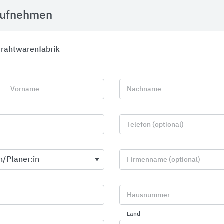
CAPAROL Farben Lacke Bautenschutz
Grundstück
aufnehmen
Carl Stahl ARC
rahtwarenfabrik
Vorname
Nachname
Telefon (optional)
Firmenname (optional)
Hausnummer
Land
Zugangskontrolle mit Toren,
Hally-Gally 