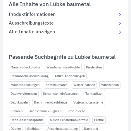
Alle Inhalte von Lübke baumetal
Produktinformationen
Ausschreibungstexte
Alle Inhalte anzeigen
Passende Suchbegriffe zu Lübke baumetal
Mauerabdeckprofile
Wandanschluss-Profile
Kiesleisten
Randabschlussausbildung
Attika-Abdeckungen
Mauerabdeckungen
Kaminaufsätze
Wetter-Fahnen
Windfahnen
Dachverzierungen
Schornsteineinfassungen
Turmspitzen
Dachkugeln
Dachrinnen-Laubfänge
Vogelschutzsysteme
Scharen
Dachschmuck-Figuren
Profilbleche
Dach-Abschlussprofile
Außen-Fensterbankprofile
Profile
Dächer
Steildach
Anschlussausbildung
Dachrand