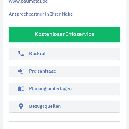
www.baumetal.de
Ansprechpartner in Ihrer Nähe
Kostenloser Infoservice
phone
Rückruf
euro_symbol
Preisanfrage
import_contacts
Planungsunterlagen
location_on
Bezugsquellen