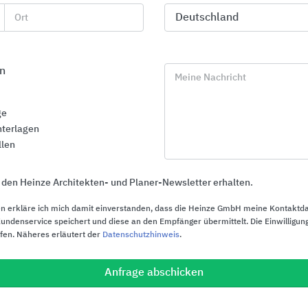
Ort
n
Meine Nachricht
ge
terlagen
llen
 den Heinze Architekten- und Planer-Newsletter erhalten.
n erkläre ich mich damit einverstanden, dass die Heinze GmbH meine Kontaktd
ndenservice speichert und diese an den Empfänger übermittelt. Die Einwilligung
ufen. Näheres erläutert der
Datenschutzhinweis
.
Trio
ChromaPlura
Agrob Buchtal Solar Ceramics
Agrob Buchtal S
Anfrage abschicken