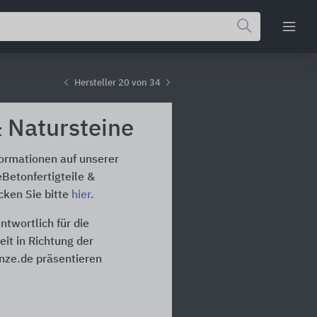
Hersteller 20 von 34
& Natursteine
formationen auf unserer
eBetonfertigteile &
cken Sie bitte
hier
.
ntwortlich für die
it in Richtung der
inze.de präsentieren