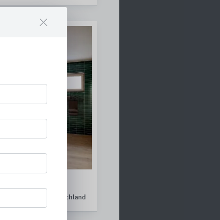
ösungen
arke der STARK Deutschland