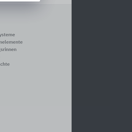
systeme
melemente
srinnen
e
ächte