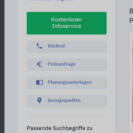
B
Kostenloser
P
Infoservice
phone
Rückruf
euro_symbol
Preisanfrage
import_contacts
Planungsunterlagen
location_on
Bezugsquellen
Passende Suchbegriffe zu