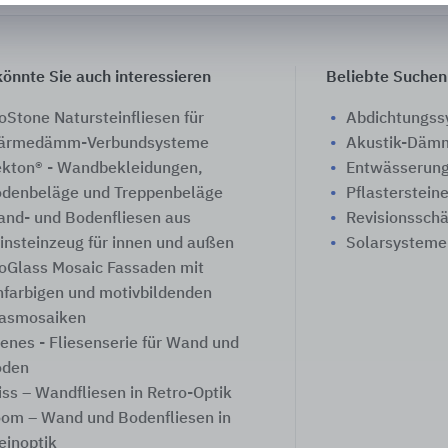
önnte Sie auch interessieren
Beliebte Suchen
oStone Natursteinfliesen für
Abdichtungs
ärmedämm-Verbundsysteme
Akustik-Däm
kton® - Wandbekleidungen,
Entwässerung
denbeläge und Treppenbeläge
Pflasterstein
nd- und Bodenfliesen aus
Revisionssch
insteinzeug für innen und außen
Solarsysteme
oGlass Mosaic Fassaden mit
nfarbigen und motivbildenden
asmosaiken
enes - Fliesenserie für Wand und
oden
iss – Wandfliesen in Retro-Optik
om – Wand und Bodenfliesen in
einoptik