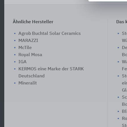
Ähnliche Hersteller
Das k
Agrob Buchtal Solar Ceramics
St
MARAZZI
W
McTile
De
Royal Mosa
Bo
IGA
Wa
KERMOS eine Marke der STARK
Fe
Deutschland
St
Mineralit
ei
Gl
Sc
B
Bl
Ro
St