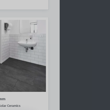
amm
olar Ceramics