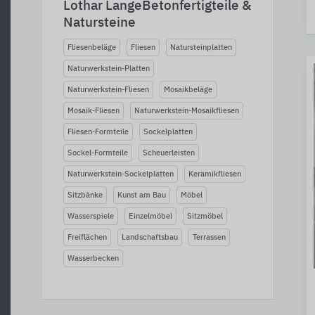
Lothar LangeBetonfertigteile &
Natursteine
Fliesenbeläge
Fliesen
Natursteinplatten
Naturwerkstein-Platten
Naturwerkstein-Fliesen
Mosaikbeläge
Mosaik-Fliesen
Naturwerkstein-Mosaikfliesen
Fliesen-Formteile
Sockelplatten
Sockel-Formteile
Scheuerleisten
Naturwerkstein-Sockelplatten
Keramikfliesen
Sitzbänke
Kunst am Bau
Möbel
Wasserspiele
Einzelmöbel
Sitzmöbel
Freiflächen
Landschaftsbau
Terrassen
Wasserbecken