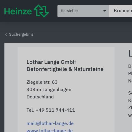
Hersteller
Suchergebnis
Lothar Lange GmbH
D
Betonfertigteile & Natursteine
P
N
Ziegeleistr. 63
30855
Langenhagen
S
Deutschland
K
Z
Tel. +49 511 744-411
w
mail@lothar-lange.de
www.lothar-lange.de