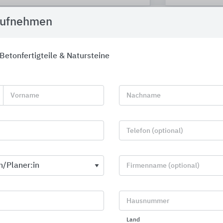
aufnehmen
Betonfertigteile & Natursteine
Vorname
Nachname
Telefon (optional)
Firmenname (optional)
Schwimmbadkeramik
Innenrauml
Agrob Buchtal Solar Ceramics
KERMOS eine M
Hausnummer
Land