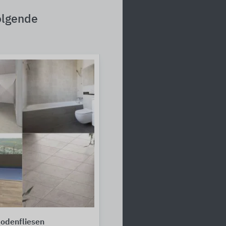
olgende
odenfliesen