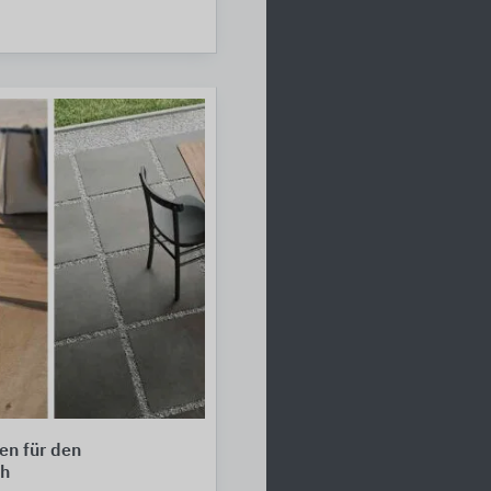
en für den
h