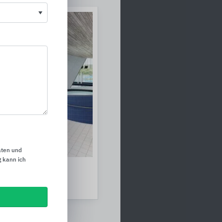
aten und
 kann ich
l
olar Ceramics