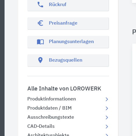
phone
Rückruf
euro_symbol
Preisanfrage
P
import_contacts
Planungsunterlagen
location_on
Bezugsquellen
Alle Inhalte von LOROWERK
Produktinformationen
Produktdaten / BIM
Ausschreibungstexte
CAD-Details
Architekturobjekte