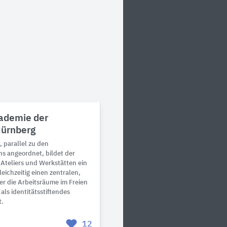
ademie der
Nürnberg
 parallel zu den
s angeordnet, bildet der
Ateliers und Werkstätten ein
eichzeitig einen zentralen,
er die Arbeitsräume im Freien
ls identitätsstiftendes
t.
12