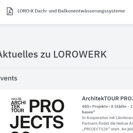
LORO-X Dach- und Balkonentwässerungssysteme
Aktuelles zu LOROWERK
vents
ArchitekTOUR PRO
480+ Projekte - 8 Städte – 2 
bauen"
In Kooperation mit Ländera
Partnern findet die Heinze 
„PROJECTS26“ statt. An jed