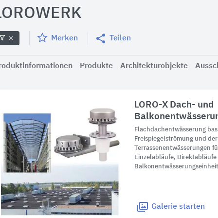
LOROWERK
Merken
Teilen
roduktinformationen
Produkte
Architekturobjekte
Aussc
LORO-X Dach- und
Balkonentwässeru
Flachdachentwässerung basie
Freispiegelströmung und de
Terrassenentwässerungen fü
Einzelabläufe, Direktabläufe
Balkonentwässerungseinhei
Galerie
starten