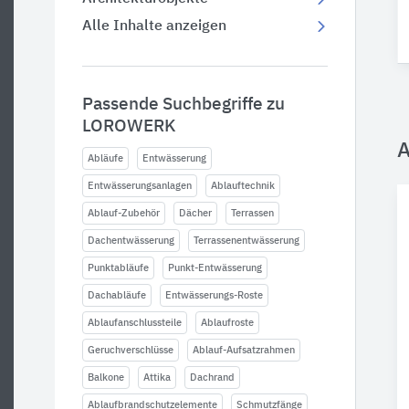
Alle Inhalte anzeigen
Passende Suchbegriffe zu
LOROWERK
A
Abläufe
Entwässerung
Entwässerungsanlagen
Ablauftechnik
Ablauf-Zubehör
Dächer
Terrassen
Dachentwässerung
Terrassenentwässerung
Punktabläufe
Punkt-Entwässerung
Dachabläufe
Entwässerungs-Roste
Ablaufanschlussteile
Ablaufroste
Geruchverschlüsse
Ablauf-Aufsatzrahmen
Balkone
Attika
Dachrand
Ablaufbrandschutzelemente
Schmutzfänge