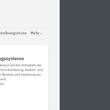
hreibungstexte
Mehr
ngssysteme
rend auf den Prinzipien der
r Druckströmung. Balkon- und
r Neubau und Sanierung als
 und
ten.