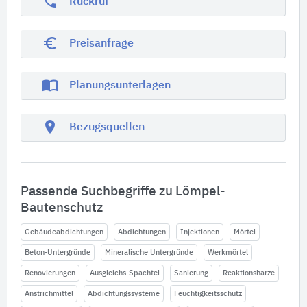
phone
Rückruf
euro_symbol
Preisanfrage
import_contacts
Planungsunterlagen
location_on
Bezugsquellen
Passende Suchbegriffe zu Lömpel-
Bautenschutz
Gebäudeabdichtungen
Abdichtungen
Injektionen
Mörtel
Beton-Untergründe
Mineralische Untergründe
Werkmörtel
Renovierungen
Ausgleichs-Spachtel
Sanierung
Reaktionsharze
Anstrichmittel
Abdichtungssysteme
Feuchtigkeitsschutz