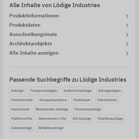
Alle Inhalte von Lödige Industries
Produktinformationen
Produktdaten
Ausschreibungstexte
Architekturobjekte
Alle Inhalte anzeigen
Passende Suchbegriffe zu Lödige Industries
Aufzüge
Transportanlagen
Senkrechtaufzüge
Aufzuganlagen
Fördertechnik
Autoparksysteme
Parkhäuser
Hebebühnen
Hubtechnik
Behinderten-Aufzüge
Personenaufzüge
Plattformlifte
Behinderten-Lifte
Kfz-Aufzüge
Palettenaufzüge
Güteraufzüge
Behälteraufzüge