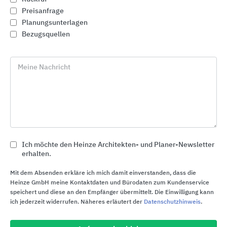
Ergänzt wird dies durch hoch qualifizierte
Preisanfrage
Serviceteams, die weltweit vor Ort im Einsatz
Planungsunterlagen
sind.
Bezugsquellen
Lödige Industries vereint Internationalität mit den
Werten und Traditionen eines
Meine Nachricht
Familienunternehmens. Dazu versteht es sich als
verlässlicher und vertrauensvoller Partner für
Mitarbeitende und Kunden.
Ich möchte den Heinze Architekten- und Planer-Newsletter
Lödige Industries GmbH
erhalten.
Balhorner Feld 1
Mit dem Absenden erkläre ich mich damit einverstanden, dass die
33106
Paderborn
Heinze GmbH meine Kontaktdaten und Bürodaten zum Kundenservice
speichert und diese an den Empfänger übermittelt. Die Einwilligung kann
Deutschland
ich jederzeit widerrufen. Näheres erläutert der
Datenschutzhinweis
.
Tel. +49 5251 2980-0