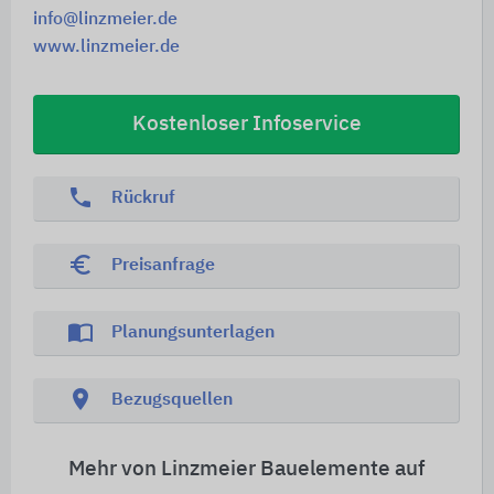
info@linzmeier.de
www.linzmeier.de
Kostenloser Infoservice
phone
Rückruf
euro_symbol
Preisanfrage
import_contacts
Planungsunterlagen
location_on
Bezugsquellen
Mehr von Linzmeier Bauelemente auf