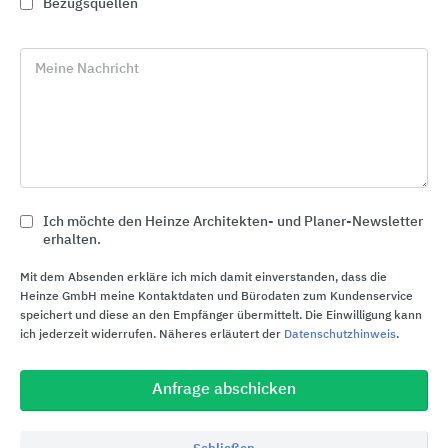
Bezugsquellen
Meine Nachricht
Ich möchte den Heinze Architekten- und Planer-Newsletter
erhalten.
Mit dem Absenden erkläre ich mich damit einverstanden, dass die
Heinze GmbH meine Kontaktdaten und Bürodaten zum Kundenservice
Die Linzmeier Bauelemente GmbH begleitet seit
speichert und diese an den Empfänger übermittelt. Die Einwilligung kann
über 50 Jahren Menschen dabei, ihre Gebäude so
ich jederzeit widerrufen. Näheres erläutert der
Datenschutzhinweis
.
energieeffizient, gesund und sicher wie möglich zu
gestalten – in öffentlichen und gewerblichen
Anfrage abschicken
Gebäuden genauso wie in Privathäusern. Die an
zwei deutschen Standorten produzierten