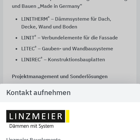
und Bauen „Made in Germany“
®
LINITHERM
– Dämmsysteme für Dach,
Decke, Wand und Boden
®
LINIT
– Verbundelemente für die Fassade
®
LITEC
– Gauben- und Wandbausysteme
®
LINIREC
– Konstruktionsbauplatten
Projektmanagement und Sonderlösungen
Linzmeier versteht sich als Partner für alle, die im
Kontakt aufnehmen
Hochbau tätig sind. Ideen aus der Praxis werden
flexibel umgesetzt. Als kompetenter Problemlöser
unterstützt Linzmeier von der Ausschreibung über
die Ausführung bis zur Abnahme.
Umfassender Service