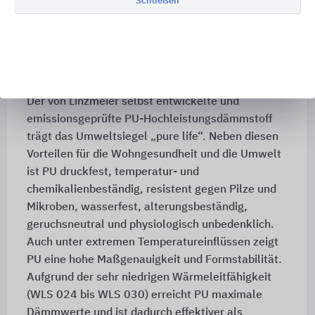
Schließen
Hochleistungs-Dämmsysteme aus Polyurethan,
schützen vor Kälte und Hitze, ohne dafür viel
Bauraum zu beanspruchen.
Ausgezeichnet mit dem Umweltsiegel „pure life“
Der von Linzmeier selbst entwickelte und
emissionsgeprüfte PU-Hochleistungsdämmstoff
trägt das Umweltsiegel „pure life“. Neben diesen
Vorteilen für die Wohngesundheit und die Umwelt
ist PU druckfest, temperatur- und
chemikalienbeständig, resistent gegen Pilze und
Mikroben, wasserfest, alterungsbeständig,
geruchsneutral und physiologisch unbedenklich.
Auch unter extremen Temperatureinflüssen zeigt
PU eine hohe Maßgenauigkeit und Formstabilität.
Aufgrund der sehr niedrigen Wärmeleitfähigkeit
(WLS 024 bis WLS 030) erreicht PU maximale
Dämmwerte und ist dadurch effektiver als