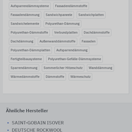
Aufsparrendämmsysteme
Fassadendämmstoffe
Fassadendämmung
Sandwichpaneele
Sandwichplatten
Sandwichelemente
Polyurethan-Dämmung
Polyurethan-Dämmstoffe
Verbundplatten
Dachdämmstoffe
Dachdämmung
Außenwanddämmstoffe
Fassaden
Polyurethan-Dämmplatten
Aufsparrendämmung
Fertigteilbausysteme
Polyurethan-Gefälle-Dämmsysteme
Sparrendämmung
Sommerlicher Hitzeschutz
Wanddämmung
Wärmedämmstoffe
Dämmstoffe
Wärmeschutz
Ähnliche Hersteller
SAINT-GOBAIN ISOVER
DEUTSCHE ROCKWOOL