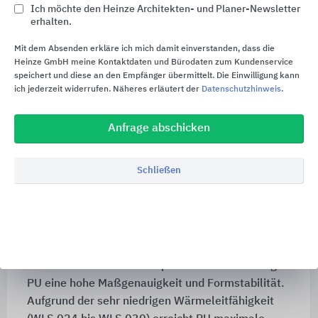
Ich möchte den Heinze Architekten- und Planer-Newsletter
zwei deutschen Standorten produzierten
erhalten.
Hochleistungs-Dämmsysteme aus Polyurethan,
schützen vor Kälte und Hitze, ohne dafür viel
Mit dem Absenden erkläre ich mich damit einverstanden, dass die
Heinze GmbH meine Kontaktdaten und Bürodaten zum Kundenservice
Bauraum zu beanspruchen.
speichert und diese an den Empfänger übermittelt. Die Einwilligung kann
ich jederzeit widerrufen. Näheres erläutert der
Datenschutzhinweis
.
Ausgezeichnet mit dem Umweltsiegel „pure life“
Der von Linzmeier selbst entwickelte und
Anfrage abschicken
emissionsgeprüfte PU-Hochleistungsdämmstoff
trägt das Umweltsiegel „pure life“. Neben diesen
Schließen
Vorteilen für die Wohngesundheit und die Umwelt
ist PU druckfest, temperatur- und
chemikalienbeständig, resistent gegen Pilze und
Mikroben, wasserfest, alterungsbeständig,
geruchsneutral und physiologisch unbedenklich.
Auch unter extremen Temperatureinflüssen zeigt
PU eine hohe Maßgenauigkeit und Formstabilität.
Aufgrund der sehr niedrigen Wärmeleitfähigkeit