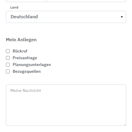
Land
Mein Anliegen
Rückruf
Preisanfrage
Planungsunterlagen
Bezugsquellen
Meine Nachricht
Die Linzmeier Bauelemente GmbH begleitet seit
über 50 Jahren Menschen dabei, ihre Gebäude so
energieeffizient, gesund und sicher wie möglich zu
gestalten – in öffentlichen und gewerblichen
Gebäuden genauso wie in Privathäusern. Die an