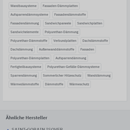
Wandbausysteme
Fassaden-Dämmplatten
Aufsparrendämmsysteme
Fassadendämmstoffe
Fassadendämmung
Sandwichpaneele
Sandwichplatten
Sandwichelemente
Polyurethan-Dämmung
Polyurethan-Dämmstoffe
Verbundplatten
Dachdämmstoffe
Dachdämmung
Außenwanddämmstoffe
Fassaden
Polyurethan-Dämmplatten
Aufsparrendämmung
Fertigteilbausysteme
Polyurethan-Gefälle-Dämmsysteme
Sparrendämmung
Sommerlicher Hitzeschutz
Wanddämmung
Wärmedämmstoffe
Dämmstoffe
Wärmeschutz
Ähnliche Hersteller