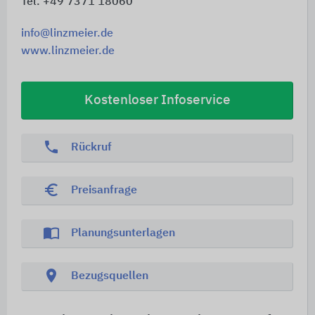
Tel. +49 7371 18060
info@linzmeier.de
www.linzmeier.de
Kostenloser Infoservice
phone
Rückruf
euro_symbol
Preisanfrage
import_contacts
Planungsunterlagen
location_on
Bezugsquellen