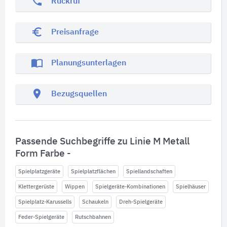
phone
Rückruf
euro_symbol
Preisanfrage
import_contacts
Planungsunterlagen
location_on
Bezugsquellen
Passende Suchbegriffe zu Linie M Metall
Form Farbe -
Spielplatzgeräte
Spielplatzflächen
Spiellandschaften
Klettergerüste
Wippen
Spielgeräte-Kombinationen
Spielhäuser
Spielplatz-Karussells
Schaukeln
Dreh-Spielgeräte
Feder-Spielgeräte
Rutschbahnen