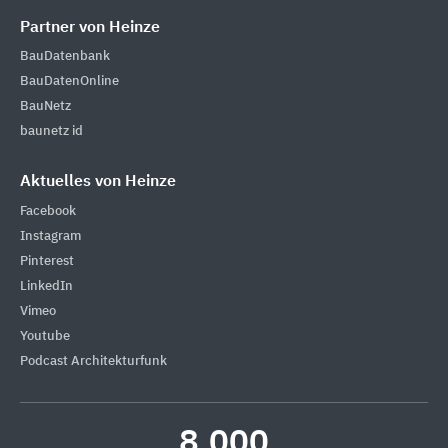
Partner von Heinze
BauDatenbank
BauDatenOnline
BauNetz
baunetz id
Aktuelles von Heinze
Facebook
Instagram
Pinterest
LinkedIn
Vimeo
Youtube
Podcast Architekturfunk
8.000