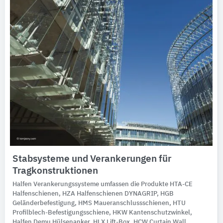
Stabsysteme und Verankerungen für
Tragkonstruktionen
Halfen Verankerungssysteme umfassen die Produkte HTA-CE
Halfenschienen, HZA Halfenschienen DYNAGRIP, HGB
Geländerbefestigung, HMS Maueranschlussschienen, HTU
Profilblech-Befestigungsschiene, HKW Kantenschutzwinkel,
Halfen Demu Hülsenanker, HLX Lift-Box, HCW Curtain Wall