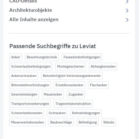
CAD-Details
Architekturobjekte
Alle Inhalte anzeigen
Passende Suchbegriffe zu Leviat
Anker
Bewehrungstechnik
Fassadenbefestigungen
Schwerlastbefestigungen
Montageschienen
Abfangkonsolen
Ankerschrauben
Betonfertigteil-Verbindungselemente
Betonstahlverbindungen
Einzelkonsolanker
Flachanker
Gewindestangen
Maueranker
Zuganker
Transportverankerungen
Tragwerkskonstruktion
Schwerlastkonsolen
Schrauben
Rohrabhängungen
Mauerwerkskonsolen
Baubeschläge
Befestigung
Wände