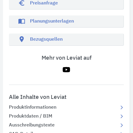
euro_symbol
Preisanfrage
import_contacts
Planungsunterlagen
location_on
Bezugsquellen
Mehr von Leviat auf
Alle Inhalte von Leviat
Produktinformationen
Produktdaten / BIM
Ausschreibungstexte