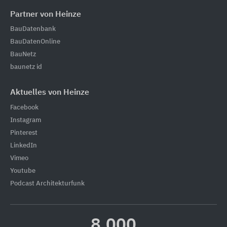
Partner von Heinze
BauDatenbank
BauDatenOnline
BauNetz
baunetz id
Aktuelles von Heinze
Facebook
Instagram
Pinterest
LinkedIn
Vimeo
Youtube
Podcast Architekturfunk
8.000