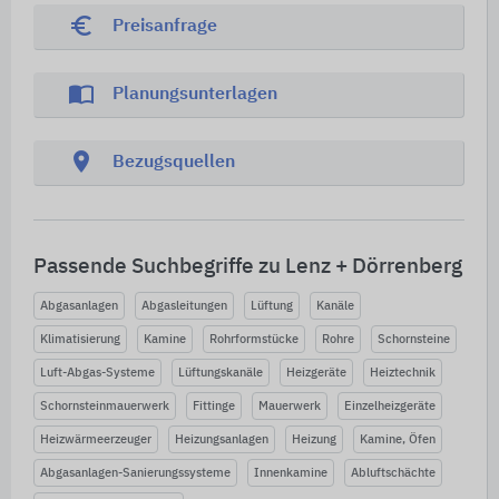
euro_symbol
Preisanfrage
import_contacts
Planungsunterlagen
location_on
Bezugsquellen
Passende Suchbegriffe zu Lenz + Dörrenberg
Abgasanlagen
Abgasleitungen
Lüftung
Kanäle
Klimatisierung
Kamine
Rohrformstücke
Rohre
Schornsteine
Luft-Abgas-Systeme
Lüftungskanäle
Heizgeräte
Heiztechnik
Schornsteinmauerwerk
Fittinge
Mauerwerk
Einzelheizgeräte
Heizwärmeerzeuger
Heizungsanlagen
Heizung
Kamine, Öfen
Abgasanlagen-Sanierungssysteme
Innenkamine
Abluftschächte