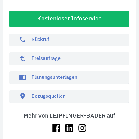
Kostenloser Infoservice
phone
Rückruf
euro_symbol
Preisanfrage
import_contacts
Planungsunterlagen
location_on
Bezugsquellen
Mehr von LEIPFINGER-BADER auf