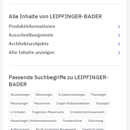
Alle Inhalte von LEIPFINGER-BADER
Produktinformationen
Ausschreibungstexte
Architekturobjekte
Alle Inhalte anzeigen
Passende Suchbegriffe zu LEIPFINGER-
BADER
Akustikziegel
Blockziegel
Schallschutzziegel
Planziegel
Mauerziegel
Mauerwerk
Ziegel-Rollladenkästen
Tonziegel
U-Schalen
Tragendes Mauerwerk
Schallschutzmauerwerk
Mauerziegel (Hintermauerwerk)
Fensterstürze
Dämmung
Außenwände
Nicht tragendes Mauerwerk
Ziegel-Schalen