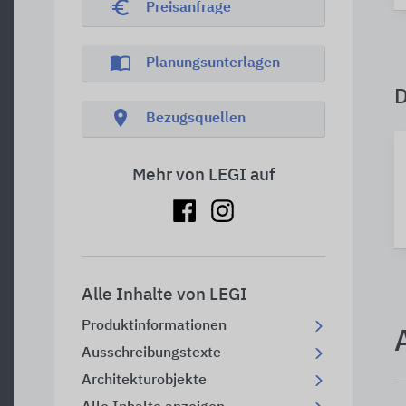
euro_symbol
Preisanfrage
import_contacts
Planungsunterlagen
location_on
Bezugsquellen
Mehr von LEGI auf
Alle Inhalte von LEGI
Produktinformationen
Ausschreibungstexte
Architekturobjekte