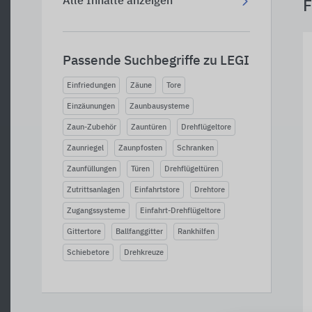
Alle Inhalte anzeigen
F
Passende Suchbegriffe zu LEGI
Einfriedungen
Zäune
Tore
Einzäunungen
Zaunbausysteme
Zaun-Zubehör
Zauntüren
Drehflügeltore
Zaunriegel
Zaunpfosten
Schranken
Zaunfüllungen
Türen
Drehflügeltüren
Zutrittsanlagen
Einfahrtstore
Drehtore
Zugangssysteme
Einfahrt-Drehflügeltore
Gittertore
Ballfanggitter
Rankhilfen
Schiebetore
Drehkreuze