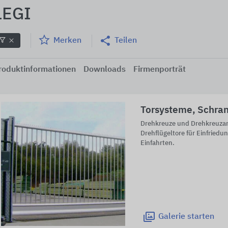
LEGI
Merken
Teilen
roduktinformationen
Downloads
Firmenporträt
Torsysteme, Schra
Drehkreuze und Drehkreuza
Drehflügeltore für Einfriedu
Einfahrten.
Galerie
starten