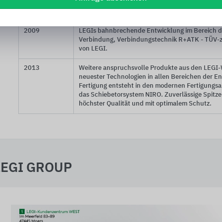
Oberflächenbeschichtung. Mit dieser erstklassi
unsere gesamte Produktpalette um einen großen 
2009
LEGIs bahnbrechende Entwicklung im Bereich de
Verbindung, Verbindungstechnik
R+ATK
- TÜV-z
von LEGI.
2013
Weitere anspruchsvolle Produkte aus den LEGI-
neuester Technologien in allen Bereichen der E
Fertigung entsteht in den modernen Fertigung
das Schiebetorsystem NIRO. Zuverlässige Spitz
höchster Qualität und mit optimalem Schutz.
LEGI GROUP