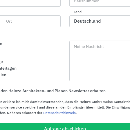
Hausnummer
und Wirtschaftlichkeit in Verbindung mit seinem
Markt erobert hat.
Land
1964
Beginn des Käfigbaus für zoologische Anlagen. 
Ort
konzipierten Käfigkonstruktionen erfreuen sich 
Beliebtheit wegen ihrer Sicherheit in Verbindung
Durchsichtigkeit und Gestaltungsmöglichkeit bei 
Berücksichtigung optimaler Funktionsfähigkeit 
n
artengerechte Tierhaltung. Die daraus resultier
Meine Nachricht
immer wieder neue Anforderungen an unsere Er
speziellen Gebiet.
ge
1974
Als weiterer Beitrag zur Verbesserung der Umwe
terlagen
LEGI-Flor-Ranksystems. Unter dem Motto „Mehr
llen
werden zusätzliche Begrünungsmöglichkeiten 
Außenanlagen geschaffen. Als Baukastensystem
jede Möglichkeit, seine Vorstellungen bezüglic
 den Heinze Architekten- und Planer-Newsletter erhalten.
Begrenzung zu realisieren.
n erkläre ich mich damit einverstanden, dass die Heinze GmbH meine Kontaktd
1989
Zum 40-jährigen Jubiläum Erweiterung unseres 
ndenservice speichert und diese an den Empfänger übermittelt. Die Einwilligung
Inbetriebnahme unserer automatischen Pulverb
ufen. Näheres erläutert der
Datenschutzhinweis
.
In ihr sind die neuesten Erfahrungen auf dem Ge
Umweltschutzes verwirklicht und sie gewährleis
Ansprüchen unserer Zeit entsprechende umwelt
Anfrage abschicken