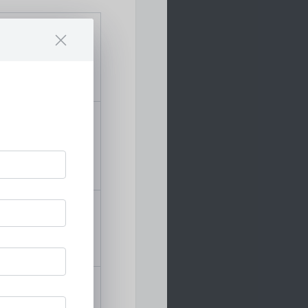
wendenden
 nach dem Krieg
 Streb vor Steinflug
tzmatten werden heute
dernen Bergbau nicht
um staubfreien Bohren
den Bohrstaub und
r unheilbaren
einstaub entsteht. Die
etzt, da sich die
cheren Streckenausbau
enbrände zu verhindern
 hindern. Er ist ein
es In- und Auslandes
tionen sich im Laufe
wurde ein
abilität, Sicherheit