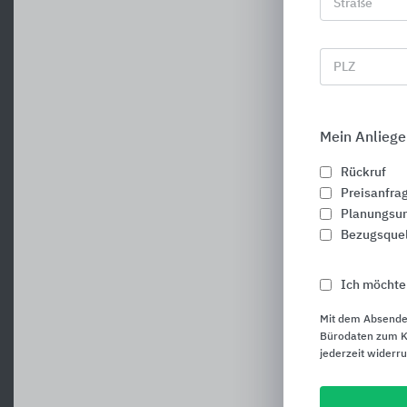
Straße
PLZ
Mein Anliege
Rückruf
Preisanfra
Planungsun
Bezugsque
Ich möchte
Mit dem Absende
Bürodaten zum Ku
jederzeit widerr