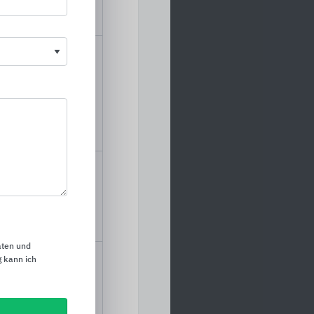
 klaren Design den
Diese immer wieder neu
in Europa großer
 mit guter
gleichzeitiger
in Bezug auf moderne,
enden Aufgaben stellen
fahrung auf diesem
lt: Entwicklung des
 Grün mit LEGI“
für Wand, Raum und
 gibt es dem Planer
h Berankung und
aten und
Betriebs und
 kann ich
eschichtungsanlage.
biet des
tet eine moderne, den
freundliche