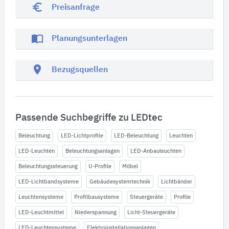
euro_symbol
Preisanfrage
import_contacts
Planungsunterlagen
location_on
Bezugsquellen
Passende Suchbegriffe zu LEDtec
Beleuchtung
LED-Lichtprofile
LED-Beleuchtung
Leuchten
LED-Leuchten
Beleuchtungsanlagen
LED-Anbauleuchten
Beleuchtungssteuerung
U-Profile
Möbel
LED-Lichtbandsysteme
Gebäudesystemtechnik
Lichtbänder
Leuchtensysteme
Profilbausysteme
Steuergeräte
Profile
LED-Leuchtmittel
Niederspannung
Licht-Steuergeräte
LED-Leuchtensysteme
Elektroinstallationsanlagen