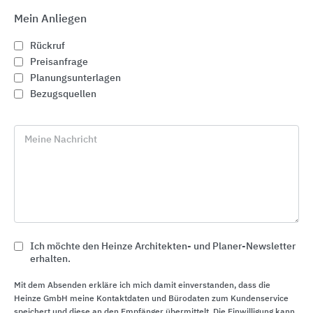
Mein Anliegen
Rückruf
Preisanfrage
Planungsunterlagen
Bezugsquellen
Meine Nachricht
Gewässerschutz: Abscheider und Pumpstationen
für den Erdeinbau
Ich möchte den Heinze Architekten- und Planer-Newsletter
ACO
erhalten.
Mit dem Absenden erkläre ich mich damit einverstanden, dass die
Heinze GmbH meine Kontaktdaten und Bürodaten zum Kundenservice
speichert und diese an den Empfänger übermittelt. Die Einwilligung kann