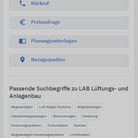
phone
Rückruf
euro_symbol
Preisanfrage
import_contacts
Planungsunterlagen
location_on
Bezugsquellen
Passende Suchbegriffe zu LAB Lüftungs- und
Anlagenbau
Abgasanlagen
Luft-Abgas-Systeme
Abgasleitungen
Industrieabgasanlagen
Renovierungen
Sanierung
Sanierungssysteme
Schornsteine
Kamine
Abgasanlagen-Sanierungssysteme
Lichtmasten