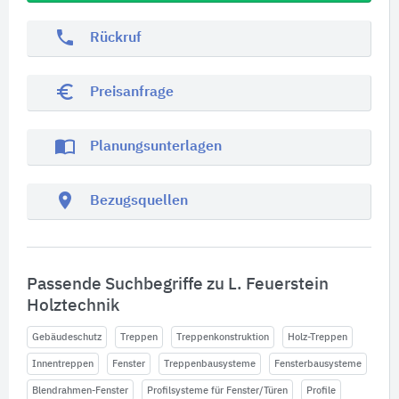
phone
Rückruf
euro_symbol
Preisanfrage
import_contacts
Planungsunterlagen
location_on
Bezugsquellen
Passende Suchbegriffe zu L. Feuerstein
Holztechnik
Gebäudeschutz
Treppen
Treppenkonstruktion
Holz-Treppen
Innentreppen
Fenster
Treppenbausysteme
Fensterbausysteme
Blendrahmen-Fenster
Profilsysteme für Fenster/Türen
Profile