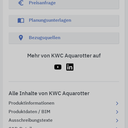
euro_symbol
Preisanfrage
import_contacts
Planungsunterlagen
location_on
Bezugsquellen
Mehr von KWC Aquarotter auf
Alle Inhalte von KWC Aquarotter
Produktinformationen
Produktdaten / BIM
Ausschreibungstexte