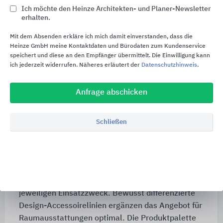
elektronisch gesteuerten Armaturen für die
Ich möchte den Heinze Architekten- und Planer-Newsletter
erhalten.
Bereiche Waschen, Duschen, Urinale und WC auch
sanitärtechnische Steuerungssysteme sowie
Mit dem Absenden erkläre ich mich damit einverstanden, dass die
Notduscheinrichtungen.
Heinze GmbH meine Kontaktdaten und Bürodaten zum Kundenservice
speichert und diese an den Empfänger übermittelt. Die Einwilligung kann
Mit dem Wassermanagementsystem A 3000 open
ich jederzeit widerrufen. Näheres erläutert der
Datenschutzhinweis
.
gelingt die Einbindung der Sanitärtechnik in die
Gebäudeautomation zur intelligenten und
Anfrage abschicken
hygienischen Steuerung der gesamten
Wasserabgabe.
Schließen
Exklusives in Edelstahl
Das umfangreiche und qualitativ hochwertige
Edelstahlprogramm für den Sanitärbereich
ermöglicht eine objektorientierte Auswahl für den
jeweiligen Einsatzzweck. Bewusst differenzierte
Design-Accessoirelinien ergänzen das Angebot für
Raumausstattungen optimal. Die Produktpalette