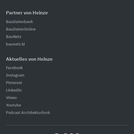
Partner von Heinze
BauDatenbank
BauDatenOnline
BauNetz
baunetz id
Aktuelles von Heinze
Facebook
Instagram
Pinterest
LinkedIn
Vimeo
Youtube
Podcast Architekturfunk