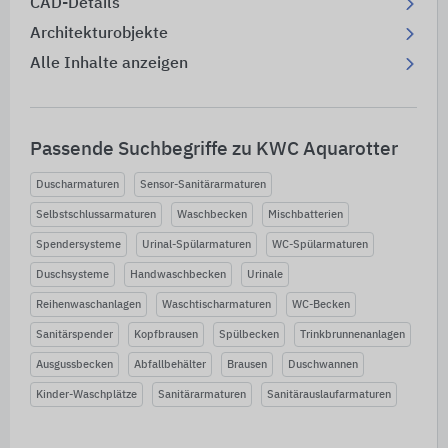
CAD-Details
Architekturobjekte
Alle Inhalte anzeigen
Passende Suchbegriffe zu KWC Aquarotter
Duscharmaturen
Sensor-Sanitärarmaturen
Selbstschlussarmaturen
Waschbecken
Mischbatterien
Spendersysteme
Urinal-Spülarmaturen
WC-Spülarmaturen
Duschsysteme
Handwaschbecken
Urinale
Reihenwaschanlagen
Waschtischarmaturen
WC-Becken
Sanitärspender
Kopfbrausen
Spülbecken
Trinkbrunnenanlagen
Ausgussbecken
Abfallbehälter
Brausen
Duschwannen
Kinder-Waschplätze
Sanitärarmaturen
Sanitärauslaufarmaturen