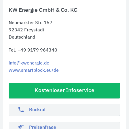
KW Energie GmbH & Co. KG
Neumarkter Str. 157
92342
Freystadt
Deutschland
Tel. +49 9179 964340
info@kwenergie.de
www.smartblock.eu/de
Kostenloser Infoservice
phone
Rückruf
euro_symbol
Preisanfrage