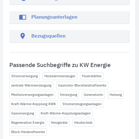
import_contacts
Planungsunterlagen
location_on
Bezugsquellen
Passende Suchbegriffe zu KW Energie
Stromversorgung
Heizwärmeerzeuger
Feuerstätten
zentrale Wärmeerzeugung
Gasmotor-Blockheizkraftwerke
Medienversorgungsanlagen
Versorgung
Generatoren
Heizung
Kraft-Wärme-Kopplung KWK
Stromerzeugungsanlagen
Gasversorgung
Kraft-Wärme-Kopplungsanlagen
Regenerative Energie
Heizgeräte
Heiztechnik
Block-Heizkraftwerke