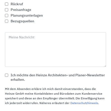
Rückruf
Preisanfrage
Planungsunterlagen
Bezugsquellen
Meine Nachricht
Ich möchte den Heinze Architekten- und Planer-Newsletter
Aluminium Profilsysteme für Fassaden, Fenster und
erhalten.
Türen
WICONA
Mit dem Absenden erkläre ich mich damit einverstanden, dass die
Heinze GmbH meine Kontaktdaten und Bürodaten zum Kundenservice
speichert und diese an den Empfänger übermittelt. Die Einwilligung kann
ich jederzeit widerrufen. Näheres erläutert der
Datenschutzhinweis
.