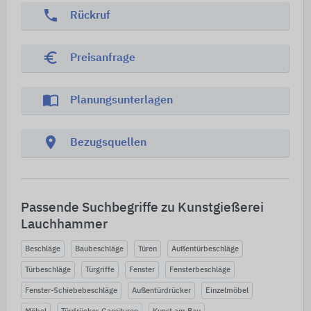
phone
Rückruf
euro_symbol
Preisanfrage
import_contacts
Planungsunterlagen
location_on
Bezugsquellen
Passende Suchbegriffe zu Kunstgießerei
Lauchhammer
Beschläge
Baubeschläge
Türen
Außentürbeschläge
Türbeschläge
Türgriffe
Fenster
Fensterbeschläge
Fenster-Schiebebeschläge
Außentürdrücker
Einzelmöbel