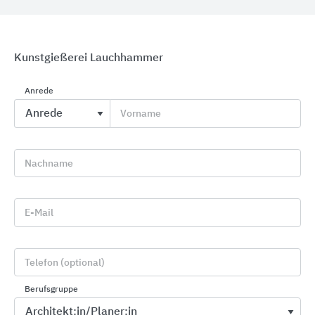
Kunstgießerei Lauchhammer
Anrede
Türsystemtechnik von ECO Schulte
Vorname
ECO Schulte
Nachname
E-Mail
Telefon (optional)
Berufsgruppe