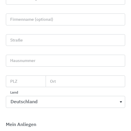
Firmenname (optional)
Straße
Hausnummer
Türen aus Aluminium und Stahl
Teckentrup Door Solutions
PLZ
Ort
Land
Mein Anliegen