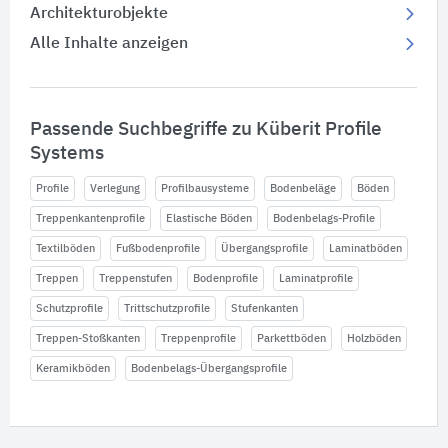
Architekturobjekte
Alle Inhalte anzeigen
Passende Suchbegriffe zu Küberit Profile
Systems
Profile
Verlegung
Profilbausysteme
Bodenbeläge
Böden
Treppenkantenprofile
Elastische Böden
Bodenbelags-Profile
Textilböden
Fußbodenprofile
Übergangsprofile
Laminatböden
Treppen
Treppenstufen
Bodenprofile
Laminatprofile
Schutzprofile
Trittschutzprofile
Stufenkanten
Treppen-Stoßkanten
Treppenprofile
Parkettböden
Holzböden
Keramikböden
Bodenbelags-Übergangsprofile