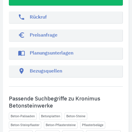
phone
Rückruf
euro_symbol
Preisanfrage
import_contacts
Planungsunterlagen
location_on
Bezugsquellen
Passende Suchbegriffe zu Kronimus
Betonsteinwerke
Beton-Palisaden
Betonplatten
Beton-Steine
Beton-Steinpflaster
Beton-Pflastersteine
Pflasterbeläge