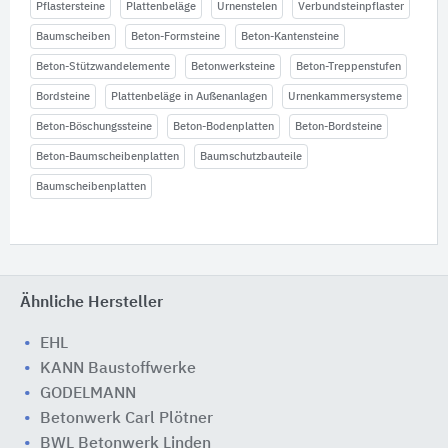
Pflastersteine
Plattenbeläge
Urnenstelen
Verbundsteinpflaster
Baumscheiben
Beton-Formsteine
Beton-Kantensteine
Beton-Stützwandelemente
Betonwerksteine
Beton-Treppenstufen
Bordsteine
Plattenbeläge in Außenanlagen
Urnenkammersysteme
Beton-Böschungssteine
Beton-Bodenplatten
Beton-Bordsteine
Beton-Baumscheibenplatten
Baumschutzbauteile
Baumscheibenplatten
Ähnliche Hersteller
EHL
KANN Baustoffwerke
GODELMANN
Betonwerk Carl Plötner
BWL Betonwerk Linden