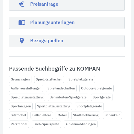
euro_symbol
Preisanfrage
import_contacts
Planungsunterlagen
location_on
Bezugsquellen
Passende Suchbegriffe zu KOMPAN
Grünanlagen
Spielplatzflächen
Spielplatzgeräte
Außenausstattungen
Spiellandschaften
Outdoor-Spielgeräte
Spielplatzausstattung
Behinderten-Spielgeräte
Sportgeräte
Sportanlagen
Sportplatzausstattung
Sportplatzgeräte
Sitzmöbel
Ballspieltore
Möbel
Stadtmöblierung
Schaukeln
Parkmöbel
Dreh-Spielgeräte
Außenmöblierungen