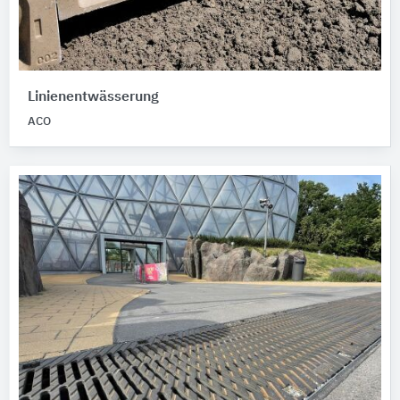
Linienentwässerung
ACO