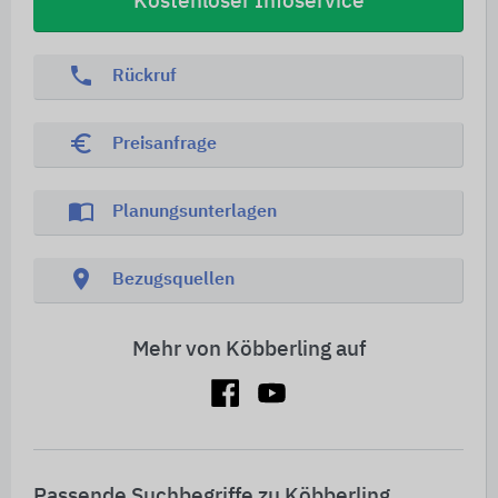
Kostenloser Infoservice
phone
Rückruf
euro_symbol
Preisanfrage
import_contacts
Planungsunterlagen
location_on
Bezugsquellen
Mehr von Köbberling auf
Passende Suchbegriffe zu Köbberling