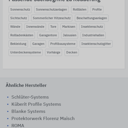
Sonnenschutz
Sonnenschutzanlagen
Rollläden
Profile
Sichtschutz
Sommerlicher Hitzeschutz
Beschattungsanlagen
Wände
Innenwände
Tore
Markisen
Insektenschutz
Rollladenkästen
Garagentore
Jalousien
Industriehallen
Bekleidung
Garagen
Profilbausysteme
Insektenschutzgitter
Unterdeckensysteme
Vorhänge
Decken
Ähnliche Hersteller
Schlüter-Systems
Küberit Profile Systems
Blanke Systems
Protektorwerk Florenz Maisch
ROMA