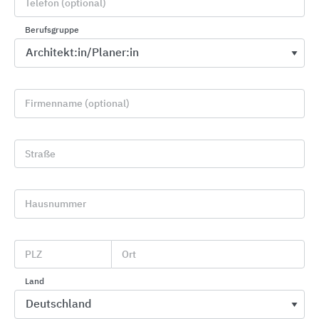
Telefon (optional)
Berufsgruppe
Firmenname (optional)
Straße
ROMA Raffstorensysteme
ROMA
Hausnummer
PLZ
Ort
Land