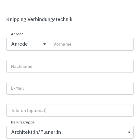
Knipping Verbindungstechnik
Anrede
Vorname
Holzwerkstoffplatten, Schichtstoffe,
Holzfaserdämmplatten, DWD- und OSB-Produkte
Sonae Arauco Deutschland
Nachname
E-Mail
Telefon (optional)
Berufsgruppe