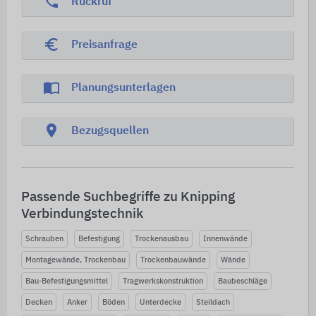
phone
Rückruf
euro_symbol
Preisanfrage
import_contacts
Planungsunterlagen
location_on
Bezugsquellen
Passende Suchbegriffe zu Knipping
Verbindungstechnik
Schrauben
Befestigung
Trockenausbau
Innenwände
Montagewände, Trockenbau
Trockenbauwände
Wände
Bau-Befestigungsmittel
Tragwerkskonstruktion
Baubeschläge
Decken
Anker
Böden
Unterdecke
Steildach