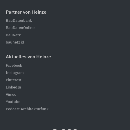
Partner von Heinze
BauDatenbank
BauDatenOnline
BauNetz
baunetz id
Aktuelles von Heinze
Facebook
Instagram
Pinterest
LinkedIn
Vimeo
Youtube
Podcast Architekturfunk