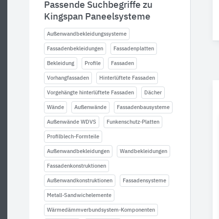
Passende Suchbegriffe zu
Kingspan Paneelsysteme
Außenwandbekleidungssysteme
Fassadenbekleidungen
Fassadenplatten
Bekleidung
Profile
Fassaden
Vorhangfassaden
Hinterlüftete Fassaden
Vorgehängte hinterlüftete Fassaden
Dächer
Wände
Außenwände
Fassadenbausysteme
Außenwände WDVS
Funkenschutz-Platten
Profilblech-Formteile
Außenwandbekleidungen
Wandbekleidungen
Fassadenkonstruktionen
Außenwandkonstruktionen
Fassadensysteme
Metall-Sandwichelemente
Wärmedämmverbundsystem-Komponenten