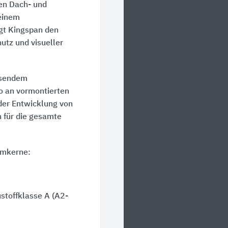
den Dach- und
einem
ngt Kingspan den
tz und visueller
ssendem
o an vormontierten
der Entwicklung von
 für die gesamte
mmkerne:
toffklasse A (A2-