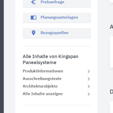
euro_symbol
Preisanfrage
import_contacts
Planungsunterlagen
A
location_on
Bezugsquellen
Alle Inhalte von Kingspan
Paneelsysteme
Produktinformationen
Ausschreibungstexte
Architekturobjekte
Alle Inhalte anzeigen