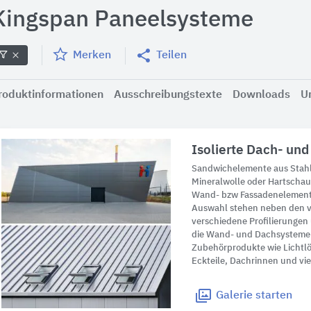
Kingspan Paneelsysteme
Merken
Teilen
roduktinformationen
Ausschreibungstexte
Downloads
U
Isolierte Dach- u
Sandwichelemente aus Stah
Mineralwolle oder Hartscha
Wand- bzw Fassadenelement 
Auswahl stehen neben den 
verschiedene Profilierungen
die Wand- und Dachsysteme
Zubehörprodukte wie Lichtl
Eckteile, Dachrinnen und vie
Galerie
starten