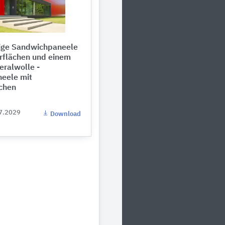
ige Sandwichpaneele
rflächen und einem
eralwolle -
eele mit
chen
07.2029
Download