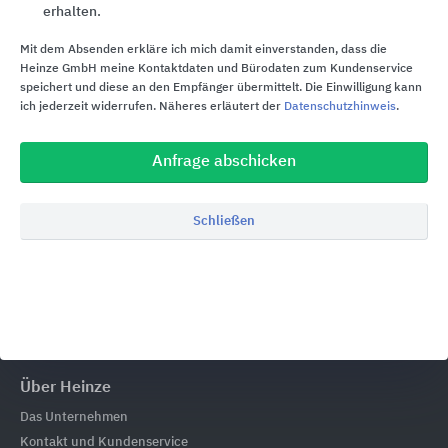
erhalten.
Beliebte Suchen
Mit dem Absenden erkläre ich mich damit einverstanden, dass die
Heinze GmbH meine Kontaktdaten und Bürodaten zum Kundenservice
Abdichtungssysteme
speichert und diese an den Empfänger übermittelt. Die Einwilligung kann
Akustik-Dämmelemente
ich jederzeit widerrufen. Näheres erläutert der
Datenschutzhinweis
.
Entwässerungsrinnen
Pflastersteine
Anfrage abschicken
Revisionsschächte
Solarsysteme
Schließen
Startseite
Kingspan Group
Über Heinze
Das Unternehmen
Kontakt und Kundenservice