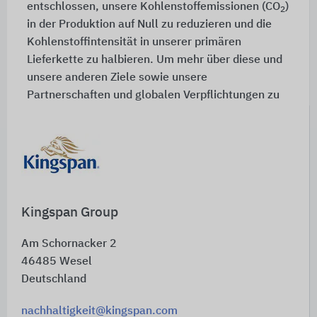
entschlossen, unsere Kohlenstoffemissionen (CO
)
2
in der Produktion auf Null zu reduzieren und die
Kohlenstoffintensität in unserer primären
Lieferkette zu halbieren. Um mehr über diese und
unsere anderen Ziele sowie unsere
Partnerschaften und globalen Verpflichtungen zu
erfahren, besuchen Sie den globalen
PLANET
PASSIONATE HUB
auf der Kingspan Group
Website oder verfolgen Sie unsere Reise in den
sozialen Medien.
Kingspan Group
Am Schornacker 2
46485
Wesel
Deutschland
nachhaltigkeit@kingspan.com