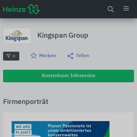
Kingspan Group
Merken
Teilen
Kostenloser Infoservice
Firmenporträt