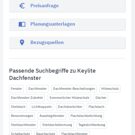
euro_symbol
Preisanfrage
import_contacts
Planungsunterlagen
location_on
Bezugsquellen
Passende Suchbegriffe zu Keylite
Dachfenster
Fenster
Dachfenster
Dachfenster-Beschattungen
Hitzeschutz
Dachfenster-Zubehör
Sommerlicher Hitzeschutz
Dächer
Steildach
Lichtkuppeln
Dachoberlichter
Flachdach
Renovierungen
Ausstiegsfenster
Flachdachbelichtung
Steildachfenster
Steildachdämmung
Tageslichtlenkung
Schallschutz
Rauchschutz
Flachdachfenster