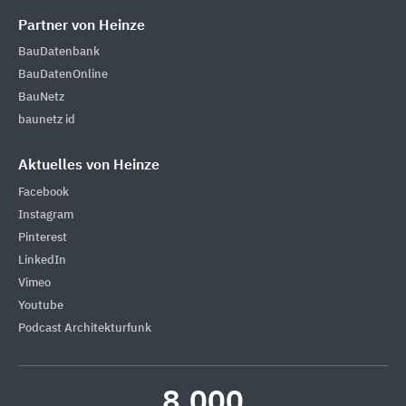
Partner von Heinze
BauDatenbank
BauDatenOnline
BauNetz
baunetz id
Aktuelles von Heinze
Facebook
Instagram
Pinterest
LinkedIn
Vimeo
Youtube
Podcast Architekturfunk
8.000