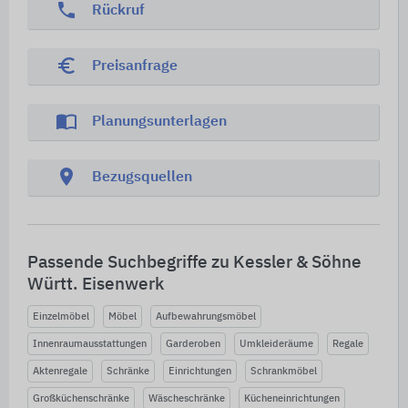
phone
Rückruf
euro_symbol
Preisanfrage
import_contacts
Planungsunterlagen
location_on
Bezugsquellen
Passende Suchbegriffe zu Kessler & Söhne
Württ. Eisenwerk
Einzelmöbel
Möbel
Aufbewahrungsmöbel
Innenraumausstattungen
Garderoben
Umkleideräume
Regale
Aktenregale
Schränke
Einrichtungen
Schrankmöbel
Großküchenschränke
Wäscheschränke
Kücheneinrichtungen