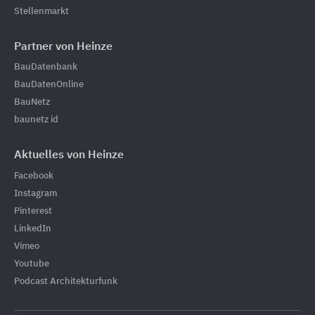
Stellenmarkt
Partner von Heinze
BauDatenbank
BauDatenOnline
BauNetz
baunetz id
Aktuelles von Heinze
Facebook
Instagram
Pinterest
LinkedIn
Vimeo
Youtube
Podcast Architekturfunk