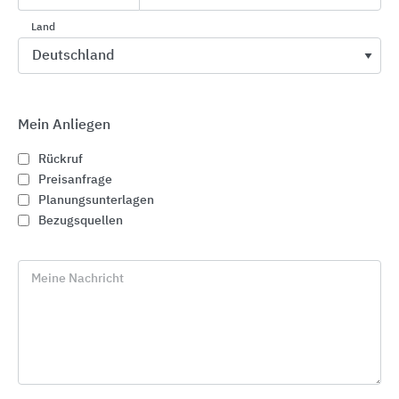
von Gebäuden
Land
Abläufe aus Kunststoff, Ecoguss oder
Edelstahl innerhalb und außerhalb von
Gebäuden
Ablaufstellen, Entwässerungsrinnen aus
Mein Anliegen
Edelstahl
Rückruf
Hybrid-Hebeanlagen für wirtschaftliche
Preisanfrage
Entwässerung
Planungsunterlagen
Abwasser-Hebeanlagen,
Bezugsquellen
Entwässerungspumpen, Pumpstationen,
Warn- und Schaltgeräte
Meine Nachricht
Abscheideranlagen
Anlagenbau und Projektierung
Ansprechpartner für Beratung, Ausschreibung,
Angebot, Verkauf und Auftragsabwicklung