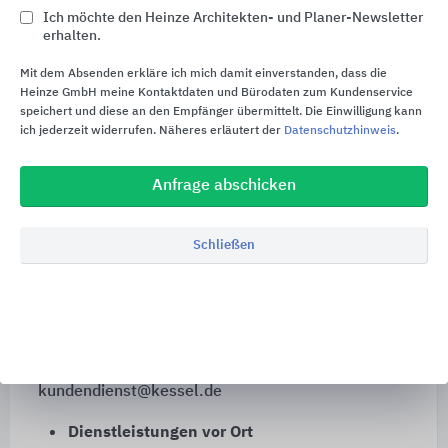
Ich möchte den Heinze Architekten- und Planer-Newsletter
Verkauf / Auftragsabwicklung
erhalten.
Mit dem Absenden erkläre ich mich damit einverstanden, dass die
Tel. 08456/27–460
Heinze GmbH meine Kontaktdaten und Bürodaten zum Kundenservice
speichert und diese an den Empfänger übermittelt. Die Einwilligung kann
verkauf@kessel.de
ich jederzeit widerrufen. Näheres erläutert der
Datenschutzhinweis
.
Technische Beratung / Ausschreibung
Anfrage abschicken
Tel. 08456/27–461
Schließen
technik@kessel.de
Technischer Kundendienst
Tel. 08456/27–462
kundendienst@kessel.de
Dienstleistungen vor Ort