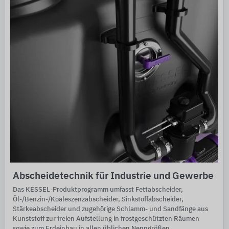
Abscheidetechnik für Industrie und Gewerbe
Das KESSEL-Produktprogramm umfasst Fettabscheider,
Öl-/Benzin-/Koaleszenzabscheider, Sinkstoffabscheider,
Stärkeabscheider und zugehörige Schlamm- und Sandfänge aus
Kunststoff zur freien Aufstellung in frostgeschützten Räumen
sowie zum Erdeinbau in allen üblichen Nenngrößen.