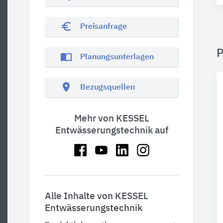
euro_symbol
Preisanfrage
P
import_contacts
Planungsunterlagen
location_on
Bezugsquellen
Mehr von KESSEL
Entwässerungstechnik auf
Alle Inhalte von KESSEL
Entwässerungstechnik