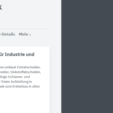
k
-Details
Mehr
ür Industrie und
m umfasst Fettabscheider,
eider, Sinkstoffabscheider,
hörige Schlamm- und
 freien Aufstellung in
ie zum Erdeinbau in allen