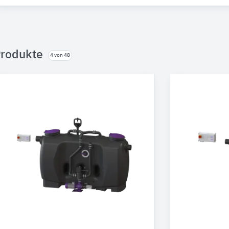
rodukte
4 von 48