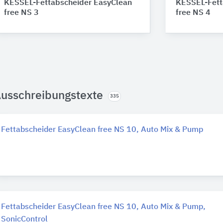
KESSEL-Fettabscheider EasyClean
KESSEL-Fett
free NS 3
free NS 4
usschreibungstexte
335
Fettabscheider EasyClean free NS 10, Auto Mix & Pump
Fettabscheider EasyClean free NS 10, Auto Mix & Pump,
SonicControl