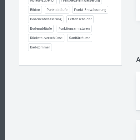
Ablauf-Zubehör
Freispiegelentwässerung
Böden
Punktabläufe
Punkt-Entwässerung
Bodenentwässerung
Fettabscheider
Bodenabläufe
Funktionsarmaturen
Rückstauverschlüsse
Sanitärräume
Badezimmer
A