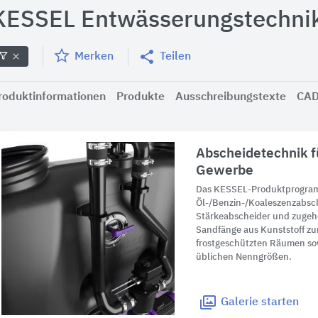
KESSEL Entwässerungstechni
Merken
Teilen
roduktinformationen
Produkte
Ausschreibungstexte
CAD
Abscheidetechnik f
Gewerbe
Das KESSEL-Produktprogram
Öl-/Benzin-/Koaleszenzabsch
Stärkeabscheider und zuge
Sandfänge aus Kunststoff zur
frostgeschützten Räumen sow
üblichen Nenngrößen.
Galerie
starten