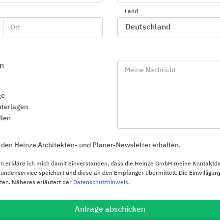
Gira
OBO Betterman
Land
Ort
n
Meine Nachricht
ge
terlagen
llen
 den Heinze Architekten- und Planer-Newsletter erhalten.
n erkläre ich mich damit einverstanden, dass die Heinze GmbH meine Kontaktd
ndenservice speichert und diese an den Empfänger übermittelt. Die Einwilligung
ufen. Näheres erläutert der
Datenschutzhinweis
.
Leitungsführungs- und
Gebäudesys
Anfrage abschicken
Kabelsysteme
Busch-Jaeger