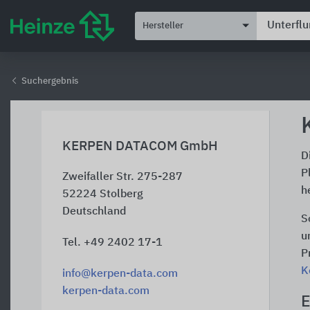
Hersteller
Suchergebnis
KERPEN DATACOM GmbH
D
P
Zweifaller Str. 275-287
h
52224
Stolberg
Deutschland
S
u
Tel. +49 2402 17-1
P
K
info@kerpen-data.com
kerpen-data.com
E