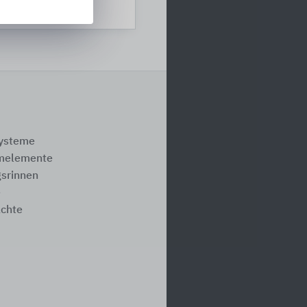
systeme
melemente
srinnen
e
ächte