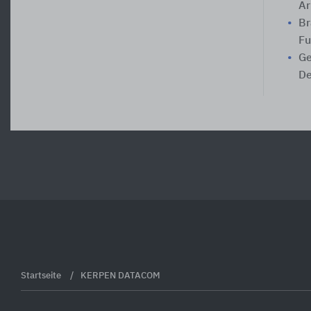
Ar
Br
Fu
Ge
D
Startseite
KERPEN DATACOM