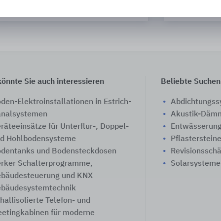
OBO Bettermann
önnte Sie auch interessieren
Beliebte Suchen
den-Elektroinstallationen in Estrich-
Abdichtungs
nalsystemen
Akustik-Däm
räteeinsätze für Unterflur-, Doppel-
Entwässerung
d Hohlbodensysteme
Pflasterstein
dentanks und Bodensteckdosen
Revisionssch
rker Schalterprogramme,
Solarsysteme
bäudesteuerung und KNX
bäudesystemtechnik
hallisolierte Telefon- und
etingkabinen für moderne