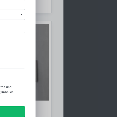
n
aten und
 kann ich
temtechnik KNX