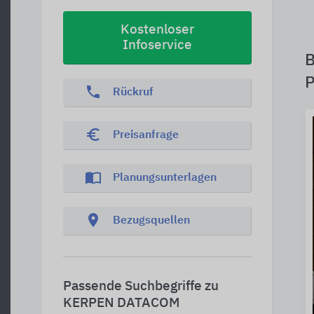
Kostenloser
Infoservice
B
P
phone
Rückruf
euro_symbol
Preisanfrage
import_contacts
Planungsunterlagen
location_on
Bezugsquellen
Passende Suchbegriffe zu
KERPEN DATACOM