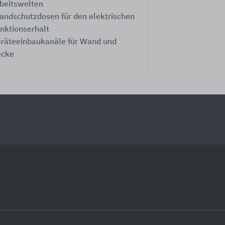
beitswelten
andschutzdosen für den elektrischen
nktionserhalt
räteeinbaukanäle für Wand und
ecke