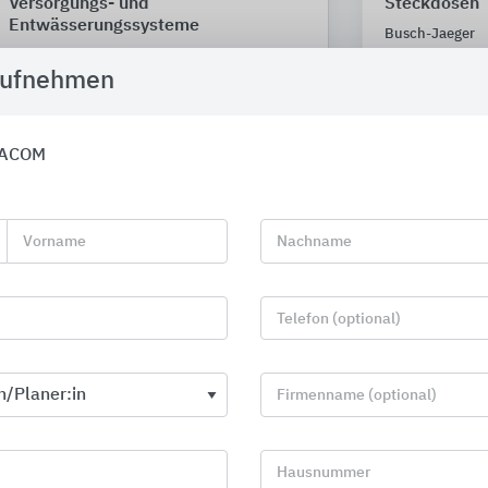
Versorgungs- und
Steckdosen
Entwässerungssysteme
Busch-Jaeger
Geberit
aufnehmen
TACOM
Vorname
Nachname
Telefon (optional)
Firmenname (optional)
Hausnummer
Gira Smart Home
Unterflur-S