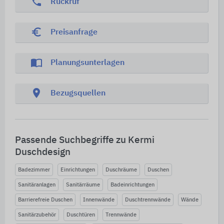
phone
Rückruf
euro_symbol
Preisanfrage
import_contacts
Planungsunterlagen
location_on
Bezugsquellen
Passende Suchbegriffe zu Kermi
Duschdesign
Badezimmer
Einrichtungen
Duschräume
Duschen
Sanitäranlagen
Sanitärräume
Badeinrichtungen
Barrierefreie Duschen
Innenwände
Duschtrennwände
Wände
Sanitärzubehör
Duschtüren
Trennwände