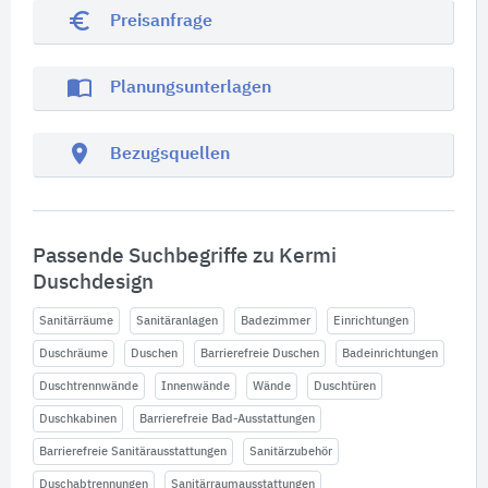
euro_symbol
Preisanfrage
import_contacts
Planungsunterlagen
location_on
Bezugsquellen
Passende Suchbegriffe zu Kermi
Duschdesign
Sanitärräume
Sanitäranlagen
Badezimmer
Einrichtungen
Duschräume
Duschen
Barrierefreie Duschen
Badeinrichtungen
Duschtrennwände
Innenwände
Wände
Duschtüren
Duschkabinen
Barrierefreie Bad-Ausstattungen
Barrierefreie Sanitärausstattungen
Sanitärzubehör
Duschabtrennungen
Sanitärraumausstattungen