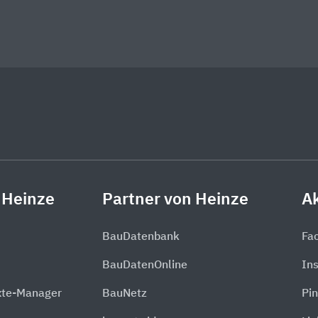
 Heinze
Partner von Heinze
Ak
BauDatenbank
Fa
BauDatenOnline
In
xte-Manager
BauNetz
Pin