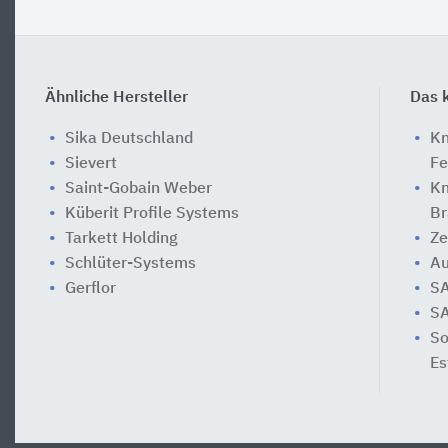
Ähnliche Hersteller
Das k
Sika Deutschland
Kn
Sievert
Fe
Saint-Gobain Weber
Kn
Küberit Profile Systems
Br
Tarkett Holding
Ze
Schlüter-Systems
Au
Gerflor
SA
SA
So
Es