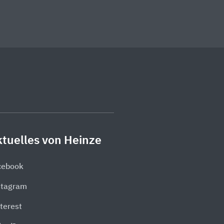
tuelles von Heinze
cebook
stagram
terest