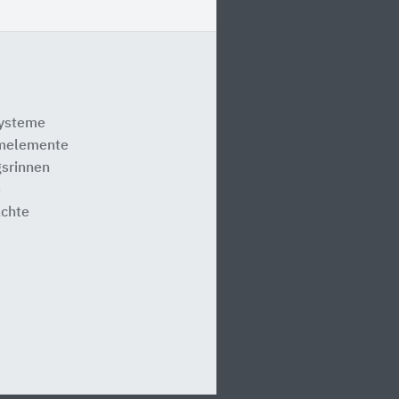
systeme
melemente
srinnen
e
ächte