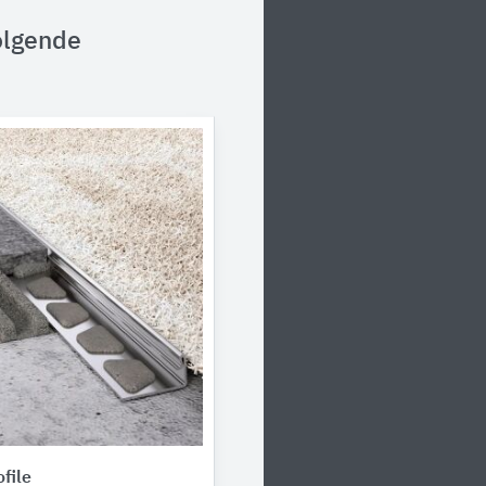
olgende
file