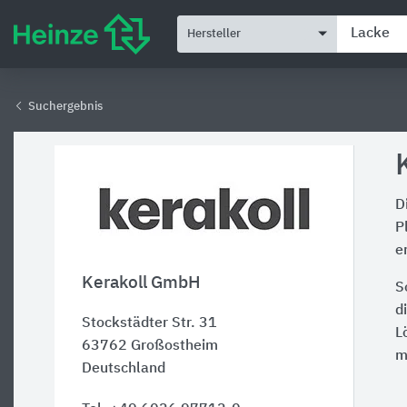
Hersteller
Suchergebnis
D
P
e
Kerakoll GmbH
S
d
Stockstädter Str. 31
L
63762
Großostheim
m
Deutschland