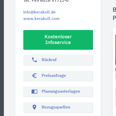
Tel. +49 6026 97712-0
B
info@kerakoll.de
P
www.kerakoll.com
Kostenloser
Infoservice
phone
Rückruf
euro_symbol
Preisanfrage
import_contacts
Planungsunterlagen
location_on
Bezugsquellen