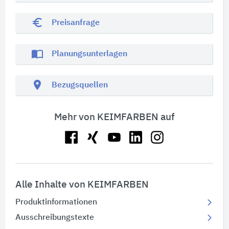
euro_symbol
Preisanfrage
import_contacts
Planungsunterlagen
location_on
Bezugsquellen
Mehr von KEIMFARBEN auf
Alle Inhalte von KEIMFARBEN
Produktinformationen
Ausschreibungstexte