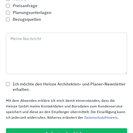
Preisanfrage
Planungsunterlagen
Bezugsquellen
Meine Nachricht
Ich möchte den Heinze Architekten- und Planer-Newsletter
Gewässerschutz: Abscheider und Pumpstationen
erhalten.
für den Erdeinbau
ACO
Mit dem Absenden erkläre ich mich damit einverstanden, dass die
Heinze GmbH meine Kontaktdaten und Bürodaten zum Kundenservice
speichert und diese an den Empfänger übermittelt. Die Einwilligung kann
ich jederzeit widerrufen. Näheres erläutert der
Datenschutzhinweis
.