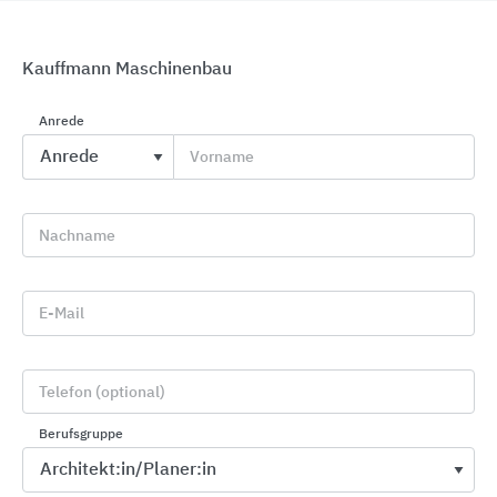
Kauffmann Maschinenbau
Anrede
CWS PureLine Waschraumausstattungen
Vorname
CWS Hygiene Deutschland
Nachname
E-Mail
Telefon (optional)
Berufsgruppe