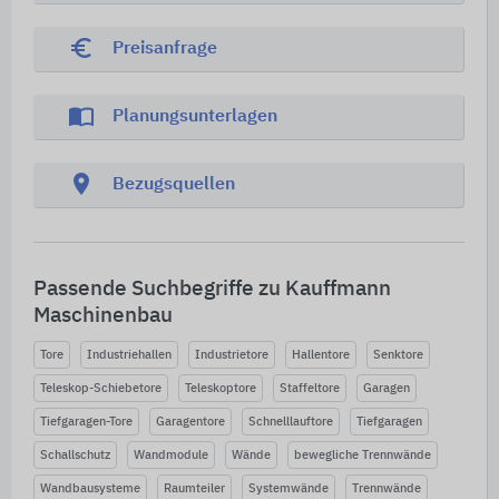
euro_symbol
Preisanfrage
import_contacts
Planungsunterlagen
location_on
Bezugsquellen
Passende Suchbegriffe zu Kauffmann
Maschinenbau
Tore
Industriehallen
Industrietore
Hallentore
Senktore
Teleskop-Schiebetore
Teleskoptore
Staffeltore
Garagen
Tiefgaragen-Tore
Garagentore
Schnelllauftore
Tiefgaragen
Schallschutz
Wandmodule
Wände
bewegliche Trennwände
Wandbausysteme
Raumteiler
Systemwände
Trennwände