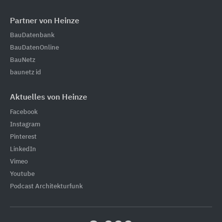
Partner von Heinze
BauDatenbank
BauDatenOnline
BauNetz
baunetz id
Aktuelles von Heinze
Facebook
Instagram
Pinterest
LinkedIn
Vimeo
Youtube
Podcast Architekturfunk