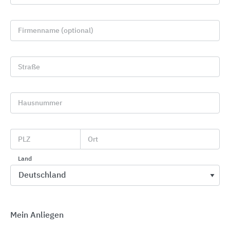
Firmenname (optional)
Straße
Hausnummer
Stadtmobiliar: Fahrradparksysteme, Mobiliar und
Überdachungen aus Stahl und Holz
Falco
PLZ
Ort
Land
Mein Anliegen