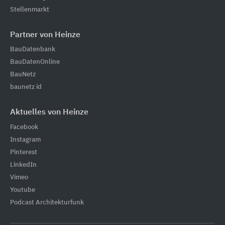
Stellenmarkt
Partner von Heinze
BauDatenbank
BauDatenOnline
BauNetz
baunetz id
Aktuelles von Heinze
Facebook
Instagram
Pinterest
LinkedIn
Vimeo
Youtube
Podcast Architekturfunk