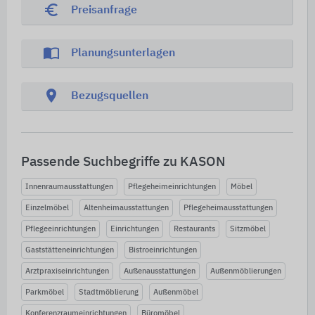
euro_symbol
Preisanfrage
import_contacts
Planungsunterlagen
location_on
Bezugsquellen
Passende Suchbegriffe zu KASON
Innenraumausstattungen
Pflegeheimeinrichtungen
Möbel
Einzelmöbel
Altenheimausstattungen
Pflegeheimausstattungen
Pflegeeinrichtungen
Einrichtungen
Restaurants
Sitzmöbel
Gaststätteneinrichtungen
Bistroeinrichtungen
Arztpraxiseinrichtungen
Außenausstattungen
Außenmöblierungen
Parkmöbel
Stadtmöblierung
Außenmöbel
Konferenzraumeinrichtungen
Büromöbel