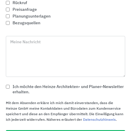
Rückruf
Preisanfrage
Planungsunterlagen
Bezugsquellen
Meine Nachricht
Ich möchte den Heinze Architekten- und Planer-Newsletter
CWS Paradise Line Waschraumausstattungen
erhalten.
CWS Hygiene Deutschland
Mit dem Absenden erkläre ich mich damit einverstanden, dass die
Heinze GmbH meine Kontaktdaten und Bürodaten zum Kundenservice
speichert und diese an den Empfänger übermittelt. Die Einwilligung kann
ich jederzeit widerrufen. Näheres erläutert der
Datenschutzhinweis
.