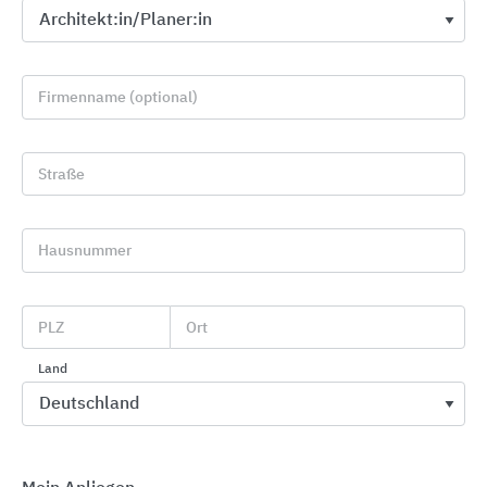
Firmenname (optional)
Straße
Steckdosen
Hausnummer
Busch-Jaeger
PLZ
Ort
Land