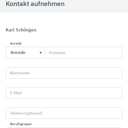
Kontakt aufnehmen
Karl Schöngen
Bodenprofilsysteme aus Aluminium, Messing,
Anrede
Edelstahl
Küberit Profile Systems
Vorname
Nachname
E-Mail
Telefon (optional)
Berufsgruppe