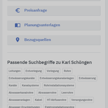
euro_symbol
Preisanfrage
import_contacts
Planungsunterlagen
location_on
Bezugsquellen
Passende Suchbegriffe zu Karl Schöngen
Leitungen
Erdverlegung
Verlegung
Rohre
Entwässerungskanäle
Entwässerungskanalanlagen
Entwässerung
Kanäle
Kanalsysteme
Rohrinstallationssysteme
Abwasserkanalrohre
Abwasserrohre
Leerrohre
Abwasseranlagen
Kabel
HT-Abflussrohre
Versorgungsrohre
Abwasser-Druckleitungen
Elektroinstallationsrohre