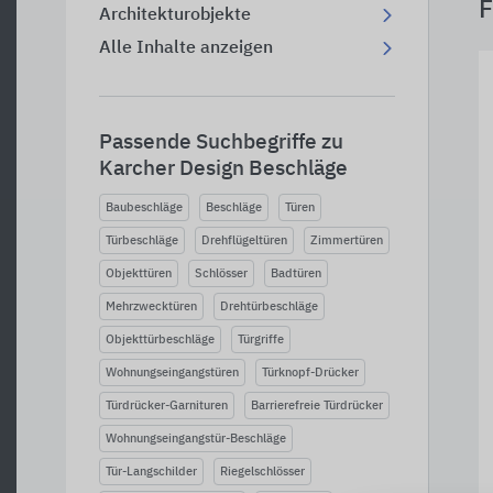
F
Architekturobjekte
Alle Inhalte anzeigen
Passende Suchbegriffe zu
Karcher Design Beschläge
Baubeschläge
Beschläge
Türen
Türbeschläge
Drehflügeltüren
Zimmertüren
Objekttüren
Schlösser
Badtüren
Mehrzwecktüren
Drehtürbeschläge
Objekttürbeschläge
Türgriffe
Wohnungseingangstüren
Türknopf-Drücker
Türdrücker-Garnituren
Barrierefreie Türdrücker
Wohnungseingangstür-Beschläge
Tür-Langschilder
Riegelschlösser