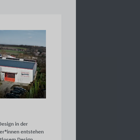
esign in der
ter*innen
entstehen
itlosem Design.