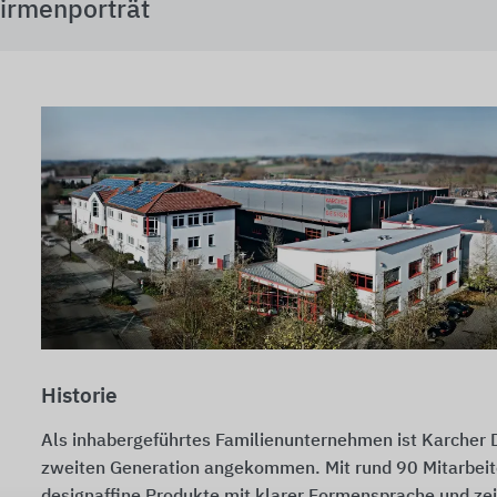
irmenporträt
Historie
Als inhabergeführtes Familienunternehmen ist Karcher D
zweiten Generation angekommen. Mit rund
90 Mitarbei
designaffine Produkte mit klarer Formensprache und ze