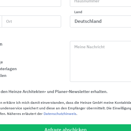
Portfolio
Hausnummer
Land
Zum Produktportfolio von KARCHER DESIGN gehören Be
Rosettentechnik
(EP0 942121)
in runder und quadratisc
Ort
Zusätzlich bietet Karcher mit der PLANDESIGN ROSETTE
flächenbündig in die Tür eingefräst werden kann. Auße
Portfolio von KARCHER DESIGN folgende Produkte:
n
Meine Nachricht
Langschildgarnituren, Renovierungslangschilder un
ge
Glastürschlösser, Schiebetürensysteme und Access
terlagen
Hinweisschilder und Zubehörartikel
llen
Stoßgriffe
 den Heinze Architekten- und Planer-Newsletter erhalten.
Türstopper
n erkläre ich mich damit einverstanden, dass die Heinze GmbH meine Kontaktd
Fenstergriffe
ndenservice speichert und diese an den Empfänger übermittelt. Die Einwilligung
ufen. Näheres erläutert der
Datenschutzhinweis
.
KD-Comfort / Schließsystem mit Privacy Pin
Anfrage abschicken