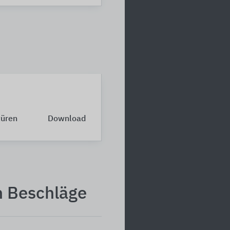
türen
Download
n Beschläge