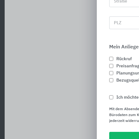
Straße
PLZ
Mein Anliege
Rückruf
Preisanfra
Planungsun
Bezugsque
Ich möchte
Mit dem Absende
Bürodaten zum Ku
jederzeit widerr