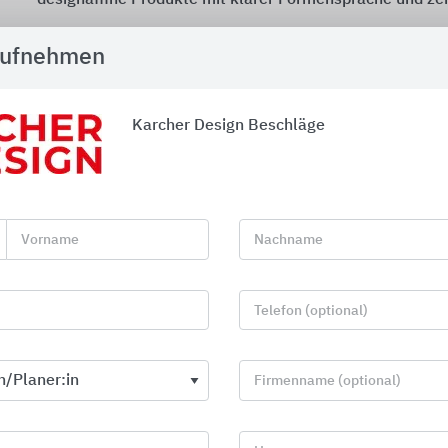
Gegründet im Jahr 1991, legten Irmgard und Ulrich Kar
aufnehmen
für eine starke Marktposition weit über die Grenzen Deu
Die hochwertigen Karcher Design-Produkte bieten max
Kombinationsmöglichkeiten – die Karcher Design Vielfal
Karcher Design Beschläge
Zur Auswahl stehen verschiedene Rosettentypen und Tü
Systeme. Die dreiteilige Standardrosette in rund oder q
exklusive
3 mm
Plan Design-Rosette, ebenfalls in rund 
sorgen – aufgesetzt oder eingefräst – für eine klare Ästh
Vorname
Nachname
ergänzt die prämierte „Mission Invisible“ das Sortiment 
Ausführung in dezenter Erscheinung. Das „Schließen oh
Designkonzept beinhaltet
KD Basic
(unabhängig vom Sc
Telefon (optional)
KD Comfort
(Griff-Schloss-Kombination mit über
70 Grif
kombinierbar). Im Objektbereich rundet die Edelstahl-
die Vielfalt mit der schnellen Montage sowie den hohen
Firmenname (optional)
Zertifizierungsklassen ab.