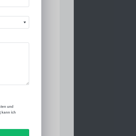
schläge mit
her Version.
 ein Produkt, das
rdem zählen zum
d Schutzgarnituren
oires
aten und
 kann ich