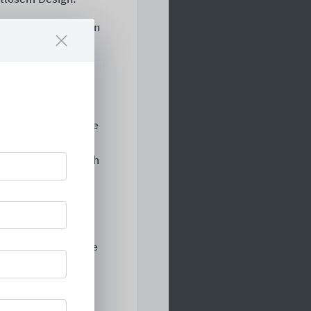
cher den Grundstein
tschlands hinaus.
imale
t.
rverschluss-
uadratisch sowie die
oder quadratisch,
etik. Minimalistisch
als Minirosetten-
ne Schlüssel“-
hloss) und
fmodellen
Performance-Rosette