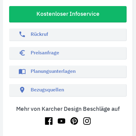
Kostenloser Infoservice
phone
Rückruf
euro_symbol
Preisanfrage
import_contacts
Planungsunterlagen
location_on
Bezugsquellen
Mehr von Karcher Design Beschläge auf