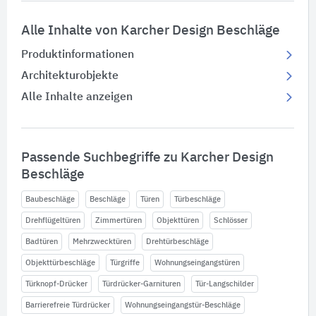
Alle Inhalte von Karcher Design Beschläge
Produktinformationen
Architekturobjekte
Alle Inhalte anzeigen
Passende Suchbegriffe zu Karcher Design
Beschläge
Baubeschläge
Beschläge
Türen
Türbeschläge
Drehflügeltüren
Zimmertüren
Objekttüren
Schlösser
Badtüren
Mehrzwecktüren
Drehtürbeschläge
Objekttürbeschläge
Türgriffe
Wohnungseingangstüren
Türknopf-Drücker
Türdrücker-Garnituren
Tür-Langschilder
Barrierefreie Türdrücker
Wohnungseingangstür-Beschläge