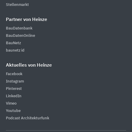
Stellenmarkt
Partner von Heinze
BauDatenbank
BauDatenOnline
BauNetz
baunetz id
Aktuelles von Heinze
Facebook
Instagram
Pinterest
LinkedIn
Vimeo
Youtube
Podcast Architekturfunk