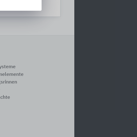
systeme
melemente
srinnen
e
ächte