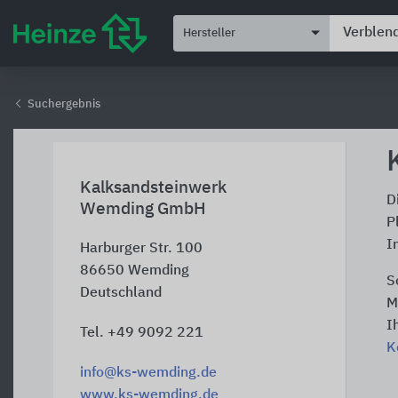
Hersteller
Suchergebnis
Kalksandsteinwerk
D
Wemding GmbH
P
I
Harburger Str. 100
86650
Wemding
S
Deutschland
M
I
Tel. +49 9092 221
K
info@ks-wemding.de
www.ks-wemding.de