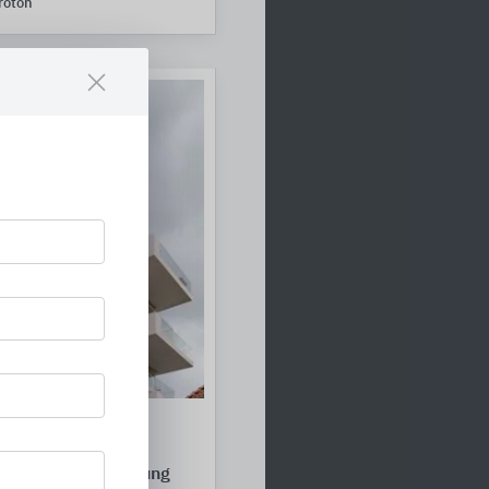
roton
rme- und
dämmelemente,
Fassadenbefestigung