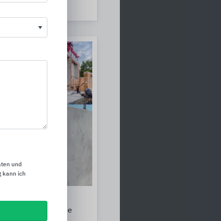
e
aten und
 kann ich
Lehmsteine und
nte für Außenwände
ände