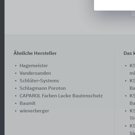
Ähnliche Hersteller
Das k
Hagemeister
KS
Vandersanden
mi
Schlüter-Systems
KS
Schlagmann Poroton
Ba
CAPAROL Farben Lacke Bautenschutz
KS
Baumit
B
wienerberger
KS
TH
KS
Si