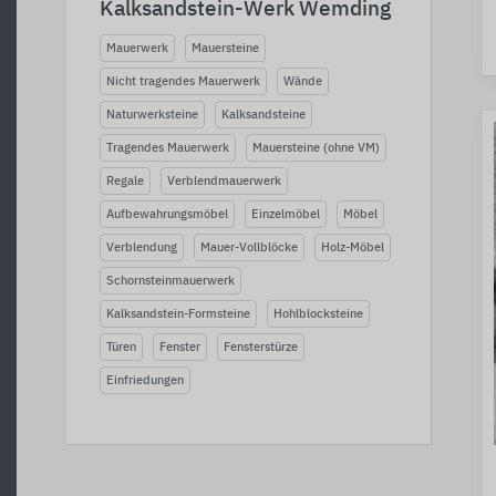
Kalksandstein-Werk Wemding
Mauerwerk
Mauersteine
Nicht tragendes Mauerwerk
Wände
Naturwerksteine
Kalksandsteine
Tragendes Mauerwerk
Mauersteine (ohne VM)
Regale
Verblendmauerwerk
Aufbewahrungsmöbel
Einzelmöbel
Möbel
Verblendung
Mauer-Vollblöcke
Holz-Möbel
Schornsteinmauerwerk
Kalksandstein-Formsteine
Hohlblocksteine
Türen
Fenster
Fensterstürze
Einfriedungen