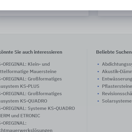
August Lücking
önnte Sie auch interessieren
Beliebte Suchen
-ORIGINAL: Klein- und
Abdichtungs
ttelformatige Mauersteine
Akustik-Däm
-ORIGINAL: Großformatiges
Entwässerung
usystem KS-PLUS
Pflasterstein
-ORIGINAL: Großformatiges
Revisionssch
ausystem KS-QUADRO
Solarsysteme
-ORIGINAL: Systeme KS-QUADRO
ERM und ETRONIC
-ORIGINAL:
chtmauerwerkslösungen