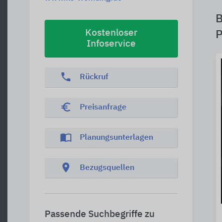
B
Kostenloser
P
Infoservice
phone
Rückruf
euro_symbol
Preisanfrage
import_contacts
Planungsunterlagen
location_on
Bezugsquellen
Passende Suchbegriffe zu