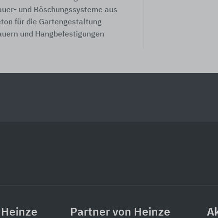
uer- und Böschungssysteme aus
ton für die Gartengestaltung
uern und Hangbefestigungen
 Heinze
Partner von Heinze
Ak