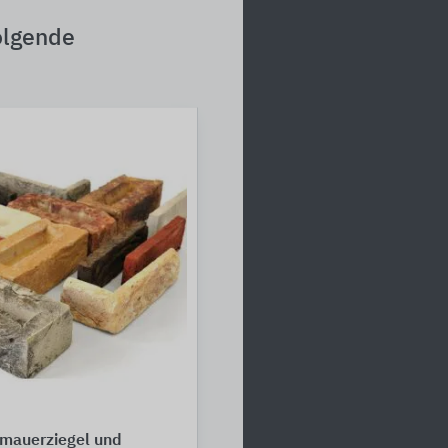
olgende
rmauerziegel und