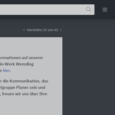
Hersteller 21 von 61
formationen auf unserer
tein-Werk Wemding
te
hier
.
ür die Kommunikation, das
ielgruppe Planer sein und
 freuen wir uns über Ihre