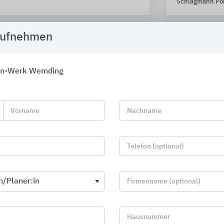
Schlagmann Po
aufnehmen
in-Werk Wemding
Vorname
Nachname
Telefon (optional)
Firmenname (optional)
Profile für Wand, Boden, Treppe und
Tragende Wä
Sanierung
Trittschall
Hausnummer
Bewehrung, 
Blanke Systems