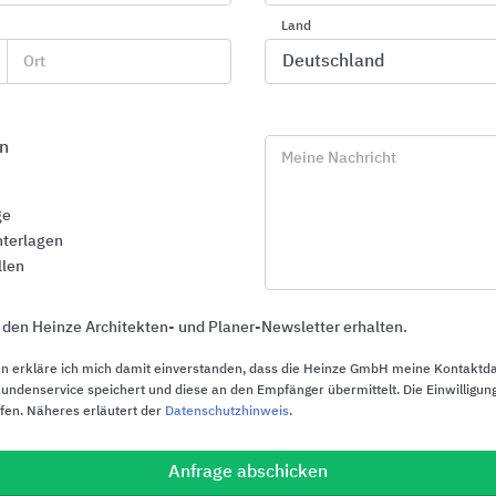
Schöck Bauteil
Land
Ort
n
Meine Nachricht
ge
terlagen
llen
 den Heinze Architekten- und Planer-Newsletter erhalten.
n erkläre ich mich damit einverstanden, dass die Heinze GmbH meine Kontaktd
ndenservice speichert und diese an den Empfänger übermittelt. Die Einwilligung
ufen. Näheres erläutert der
Datenschutzhinweis
.
Offene Lösungen für den Trockenbau
Planziegel, 
Fertigeleme
Anfrage abschicken
Danogips
und Innenw