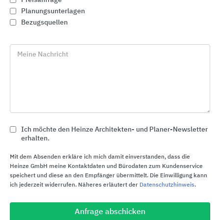
Planungsunterlagen
Bezugsquellen
Meine Nachricht
Ich möchte den Heinze Architekten- und Planer-Newsletter
erhalten.
Pumpentechnik und Hybrid-Entwässerung
KESSEL Entwässerungstechnik
Mit dem Absenden erkläre ich mich damit einverstanden, dass die
Heinze GmbH meine Kontaktdaten und Bürodaten zum Kundenservice
speichert und diese an den Empfänger übermittelt. Die Einwilligung kann
ich jederzeit widerrufen. Näheres erläutert der
Datenschutzhinweis
.
Anfrage abschicken