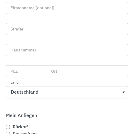
Firmenname (optional)
Straße
Hausnummer
Entwässerungssysteme für den Innenbereich
PLZ
Ort
Dallmer
Land
Mein Anliegen
Rückruf
Preisanfrage