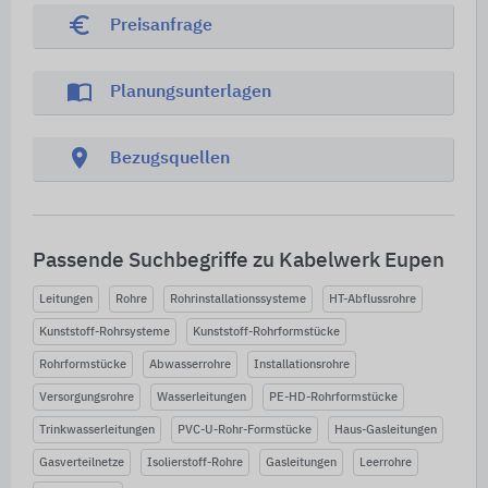
euro_symbol
Preisanfrage
import_contacts
Planungsunterlagen
location_on
Bezugsquellen
Passende Suchbegriffe zu Kabelwerk Eupen
Leitungen
Rohre
Rohrinstallationssysteme
HT-Abflussrohre
Kunststoff-Rohrsysteme
Kunststoff-Rohrformstücke
Rohrformstücke
Abwasserrohre
Installationsrohre
Versorgungsrohre
Wasserleitungen
PE-HD-Rohrformstücke
Trinkwasserleitungen
PVC-U-Rohr-Formstücke
Haus-Gasleitungen
Gasverteilnetze
Isolierstoff-Rohre
Gasleitungen
Leerrohre