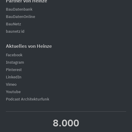
Partner von Heinze
BauDatenbank
BauDatenOnline
BauNetz
baunetz id
Aktuelles von Heinze
Facebook
Instagram
Pinterest
LinkedIn
Vimeo
Youtube
Podcast Architekturfunk
8.000