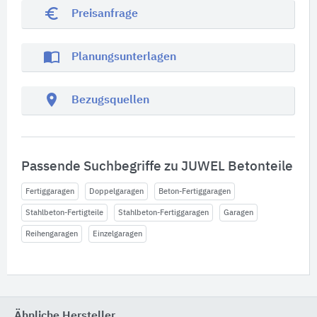
euro_symbol
Preisanfrage
import_contacts
Planungsunterlagen
location_on
Bezugsquellen
Passende Suchbegriffe zu JUWEL Betonteile
Fertiggaragen
Doppelgaragen
Beton-Fertiggaragen
Stahlbeton-Fertigteile
Stahlbeton-Fertiggaragen
Garagen
Reihengaragen
Einzelgaragen
Ähnliche Hersteller