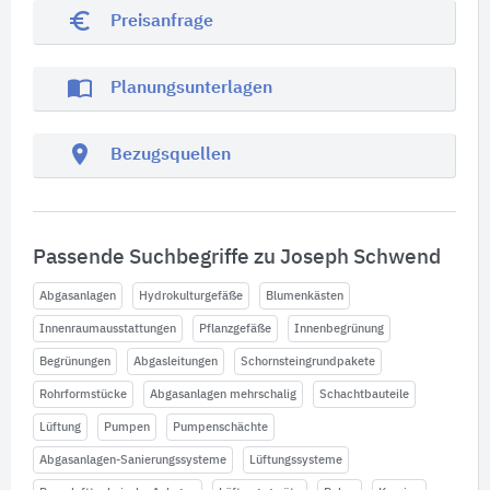
euro_symbol
Preisanfrage
import_contacts
Planungsunterlagen
location_on
Bezugsquellen
Passende Suchbegriffe zu Joseph Schwend
Abgasanlagen
Hydrokulturgefäße
Blumenkästen
Innenraumausstattungen
Pflanzgefäße
Innenbegrünung
Begrünungen
Abgasleitungen
Schornsteingrundpakete
Rohrformstücke
Abgasanlagen mehrschalig
Schachtbauteile
Lüftung
Pumpen
Pumpenschächte
Abgasanlagen-Sanierungssysteme
Lüftungssysteme