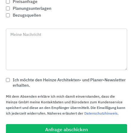
Preisanfrage
Planungsunterlagen
Bezugsquellen
Meine Nachricht
Ich möchte den Heinze Architekten- und Planer-Newsletter
erhalten.
Zugangskontrolle mit Toren, Drehkreuzen und
Schranken
Mit dem Absenden erkläre ich mich damit einverstanden, dass die
Heinze GmbH meine Kontaktdaten und Bürodaten zum Kundenservice
Heras
speichert und diese an den Empfänger übermittelt. Die Einwilligung kann
ich jederzeit widerrufen. Näheres erläutert der
Datenschutzhinweis
.
Anfrage abschicken