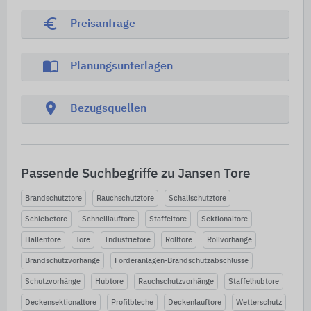
euro_symbol
Preisanfrage
import_contacts
Planungsunterlagen
location_on
Bezugsquellen
Passende Suchbegriffe zu Jansen Tore
Brandschutztore
Rauchschutztore
Schallschutztore
Schiebetore
Schnelllauftore
Staffeltore
Sektionaltore
Hallentore
Tore
Industrietore
Rolltore
Rollvorhänge
Brandschutzvorhänge
Förderanlagen-Brandschutzabschlüsse
Schutzvorhänge
Hubtore
Rauchschutzvorhänge
Staffelhubtore
Deckensektionaltore
Profilbleche
Deckenlauftore
Wetterschutz