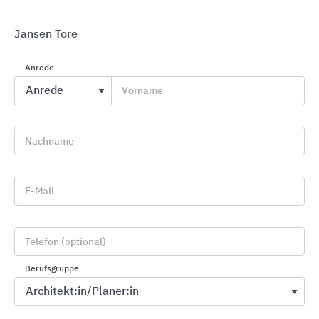
Jansen Tore
Anrede
Vorname
Schnelllauftore für Industrie und Produktion
EFAFLEX Tor- und Sicherheitssysteme
Nachname
E-Mail
Telefon (optional)
Berufsgruppe