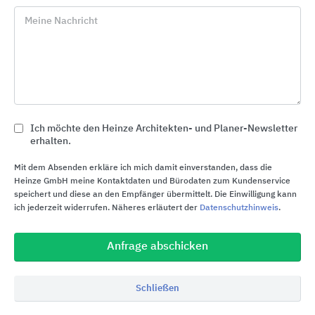
Osteroder Str. 2
Meine Nachricht
37434
Bilshausen
Deutschland
Tel. +49 5528 910-0
info@dachziegel.de
Ich möchte den Heinze Architekten- und Planer-Newsletter
www.dachziegel.de
erhalten.
Mit dem Absenden erkläre ich mich damit einverstanden, dass die
Kostenloser Infoservice
Heinze GmbH meine Kontaktdaten und Bürodaten zum Kundenservice
speichert und diese an den Empfänger übermittelt. Die Einwilligung kann
ich jederzeit widerrufen. Näheres erläutert der
Datenschutzhinweis
.
phone
Rückruf
Anfrage abschicken
euro_symbol
Preisanfrage
Schließen
import_contacts
Planungsunterlagen