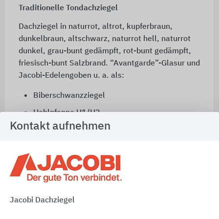
Traditionelle Tondachziegel
Dachziegel in naturrot, altrot, kupferbraun,
dunkelbraun, altschwarz, naturrot hell, naturrot
dunkel, grau-bunt gedämpft, rot-bunt gedämpft,
friesisch-bunt Salzbrand. “Avantgarde”-Glasur und
Jacobi-Edelengoben
u. a.
als:
Biberschwanzziegel
Hohlpfanne H1/H2
Kontakt aufnehmen
Hohlfalzziegel Z5
Krempziegel K1
Doppelmuldenfalzziegel Tradition
Doppelmuldenfalzziegel Z2
Standard Falzziegel Z10
Jacobi Dachziegel
Standard Falzziegel Z7v