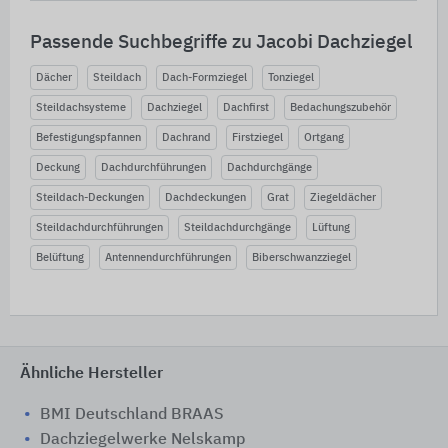
Passende Suchbegriffe zu Jacobi Dachziegel
Dächer
Steildach
Dach-Formziegel
Tonziegel
Steildachsysteme
Dachziegel
Dachfirst
Bedachungszubehör
Befestigungspfannen
Dachrand
Firstziegel
Ortgang
Deckung
Dachdurchführungen
Dachdurchgänge
Steildach-Deckungen
Dachdeckungen
Grat
Ziegeldächer
Steildachdurchführungen
Steildachdurchgänge
Lüftung
Belüftung
Antennendurchführungen
Biberschwanzziegel
Ähnliche Hersteller
BMI Deutschland BRAAS
Dachziegelwerke Nelskamp