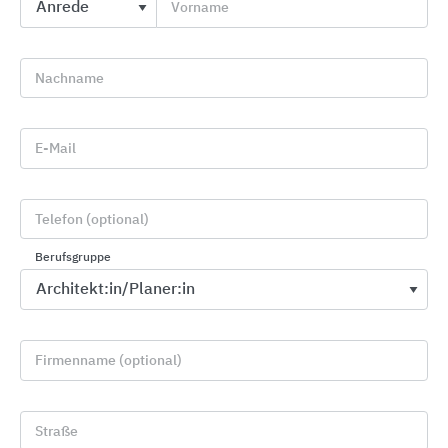
Vorname
gestützt durch ein dichtes Netzwerk von Vertriebs-
und Kooperationspartnern.
Nachname
Nachhaltiges Engagement
Die ISSENDORFF KG lässt alle Bestandsteile
E-Mail
des LCN-Bussystems regional fertigen und
reduziert damit die CO
-Emissionen
2
Die Firma hat hohe Anforderungen an
Telefon (optional)
Arbeitsbedingungen und soziale
Berufsgruppe
Verantwortung
Die Verpackungen sind aus brauner Pappe und
das kompostierbare Füllmaterial Maisstärke
Das Büro in Hannover nutzt Solarstrom
Firmenname (optional)
Der Fuhrpark wird durch E-Autos ergänzt
Straße