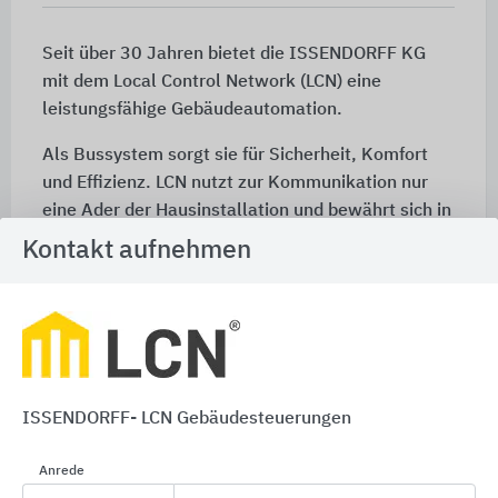
Seit über 30 Jahren bietet die ISSENDORFF KG
mit dem Local Control Network (LCN) eine
leistungsfähige Gebäudeautomation.
Als Bussystem sorgt sie für Sicherheit, Komfort
und Effizienz. LCN nutzt zur Kommunikation nur
eine Ader der Hausinstallation und bewährt sich in
Einfamilienhäusern wie in multifunktionalen
Kontakt aufnehmen
Gewerbeobjekten bis zum Bürohochhaus.
Die Flexibilität des Unternehmens setzte im
Bereich der Gebäudetechnik, die bis heute ihre
Gültigkeit haben, neue Maßstäbe.
Die ISSENDORFF KG ist weltweit der einzige
ISSENDORFF- LCN Gebäudesteuerungen
Hersteller, der die gesamte Hard- und
Softwareentwicklung seiner Produkte hausintern
Anrede
realisiert - unabhängig in der Produktion und