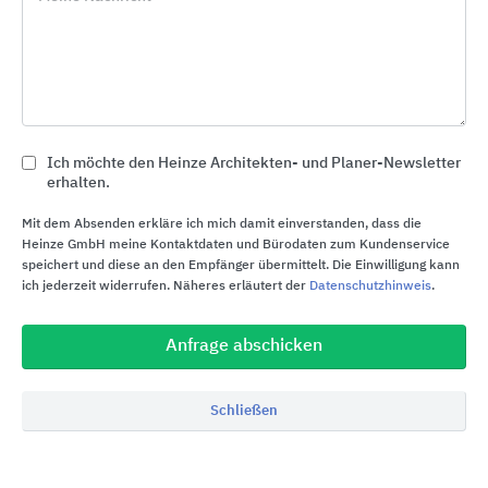
Kostenloser Infoservice
phone
Rückruf
euro_symbol
Preisanfrage
Ich möchte den Heinze Architekten- und Planer-Newsletter
erhalten.
import_contacts
Planungsunterlagen
Mit dem Absenden erkläre ich mich damit einverstanden, dass die
Heinze GmbH meine Kontaktdaten und Bürodaten zum Kundenservice
speichert und diese an den Empfänger übermittelt. Die Einwilligung kann
location_on
Bezugsquellen
ich jederzeit widerrufen. Näheres erläutert der
Datenschutzhinweis
.
Anfrage abschicken
Mehr von ISSENDORFF- LCN
Gebäudesteuerungen auf
Schließen