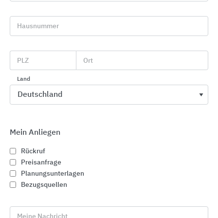
Hausnummer
Schnelleinstiege
PLZ
Ort
ISSENDORFF KG - LCN
Land
Gebäudesteuerungen
Magdeburger Str. 3
30880
Laatzen
Mein Anliegen
Deutschland
Rückruf
Tel. +49 5066 998-0
Preisanfrage
Planungsunterlagen
info-de@lcn.de
Bezugsquellen
www.lcn.eu
Meine Nachricht